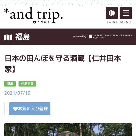
福島
日本の田んぼを守る酒蔵【仁井田本
家】
福島
体験する
2021/07/19
お気に入り登録