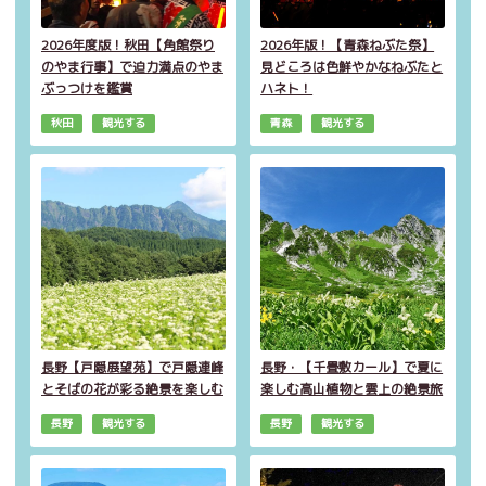
2026年度版！秋田【角館祭り
2026年版！【青森ねぶた祭】
のやま行事】で迫力満点のやま
見どころは色鮮やかなねぶたと
ぶっつけを鑑賞
ハネト！
秋田
観光する
青森
観光する
長野【戸隠展望苑】で戸隠連峰
長野・【千畳敷カール】で夏に
とそばの花が彩る絶景を楽しむ
楽しむ高山植物と雲上の絶景旅
長野
観光する
長野
観光する