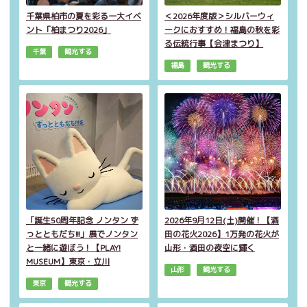
千葉県柏市の夏を彩る一大イベ
＜2026年度版＞シルバーウィ
ント「柏まつり2026」
ークにおすすめ！福島の秋を彩
る伝統行事【会津まつり】
千葉
観光する
福島
観光する
「誕生50周年記念 ノンタン ず
2026年9月12日(土)開催！【酒
っとともだち!!!」展でノンタン
田の花火2026】1万発の花火が
と一緒に遊ぼう！【PLAY!
山形・酒田の夜空に輝く
MUSEUM】東京・立川
山形
観光する
東京
観光する