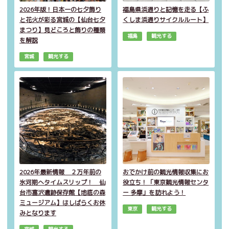
2026年版！日本一の七夕飾り
福島県浜通りと記憶を走る【ふ
と花火が彩る宮城の【仙台七夕
くしま浜通りサイクルルート】
まつり】見どころと飾りの種類
福島
観光する
を解説
宮城
観光する
2026年最新情報 ２万年前の
おでかけ前の観光情報収集にお
氷河期へタイムスリップ！ 仙
役立ち！「東京観光情報センタ
台市富沢遺跡保存館【地底の森
ー 多摩」を訪れよう！
ミュージアム】はしばらくお休
東京
観光する
みとなります