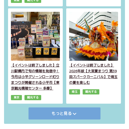
宮城
観光する
【イベントは終了しました】立
【イベントは終了しました】
川駅構内で旬の情報を発信中！
2026年版【大宮夏まつり 第39
今月は小平グリーンロード灯り
回スパークカーニバル】で埼玉
まつりが開催される小平市【東
の夏を楽しむ
京観光情報センター 多摩】
埼玉
観光する
東京
観光する
もっと見る