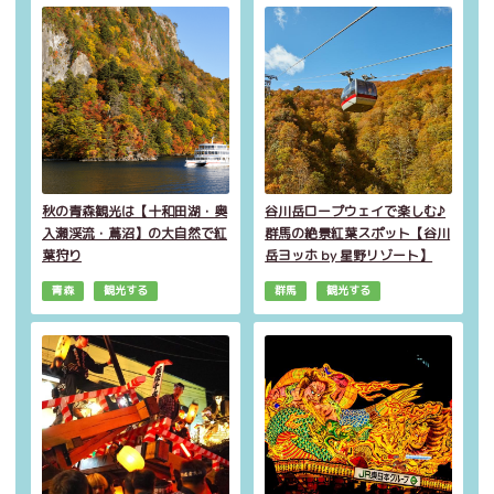
秋の青森観光は【十和田湖・奥
谷川岳ロープウェイで楽しむ♪
入瀬渓流・蔦沼】の大自然で紅
群馬の絶景紅葉スポット【谷川
葉狩り
岳ヨッホ by 星野リゾート】
青森
観光する
群馬
観光する