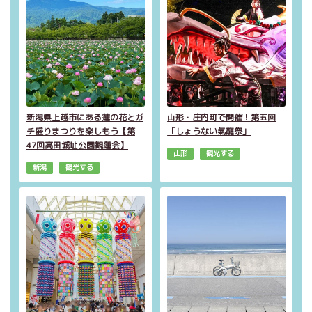
新潟県上越市にある蓮の花とガ
山形・庄内町で開催！第五回
チ盛りまつりを楽しもう【第
「しょうない氣龍祭」
47回高田城址公園観蓮会】
山形
観光する
新潟
観光する