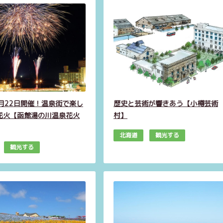
8月22日開催！温泉街で楽し
歴史と芸術が響きあう【小樽芸術
花火【函館湯の川温泉花火
村】
北海道
観光する
観光する