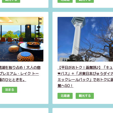
爺湖を独り占め！大人の宿
【平日がおトク！函館旅♪】「キュ
 プレミアム・レイク トー
❤パス」＋「JR東日本びゅうダイ
福のひとときを。
ミックレールパック」でおトクに
館へGO！
泊まる
北海道
観光する