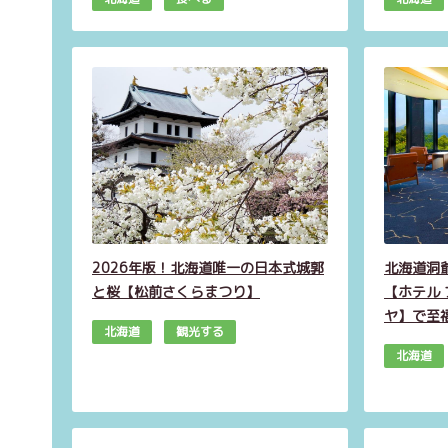
2026年版！北海道唯一の日本式城郭
北海道洞
と桜【松前さくらまつり】
【ホテル
ヤ】で至
北海道
観光する
北海道