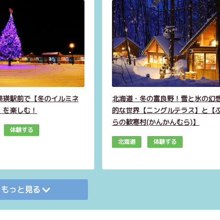
美瑛駅前で【冬のイルミネ
北海道・冬の富良野！雪と氷の幻
】を楽しむ！
的な世界【ニングルテラス】と【
らの歓寒村(かんかんむら)】
体験する
北海道
体験する
もっと見る