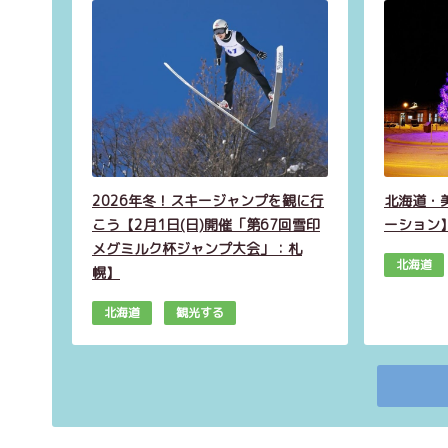
2026年冬！スキージャンプを観に行
北海道・
こう【2月1日(日)開催「第67回雪印
ーション
メグミルク杯ジャンプ大会」：札
北海道
幌】
北海道
観光する