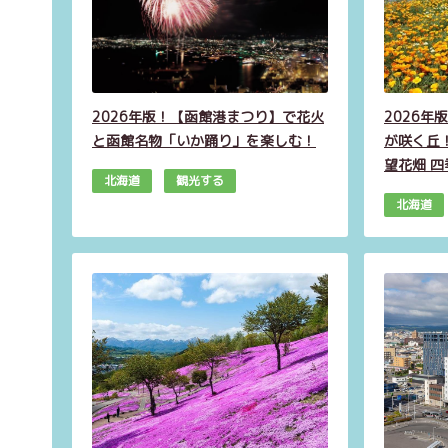
2026年版！【函館港まつり】で花火
2026
と函館名物「いか踊り」を楽しむ！
が咲く丘
望花畑 
北海道
観光する
北海道