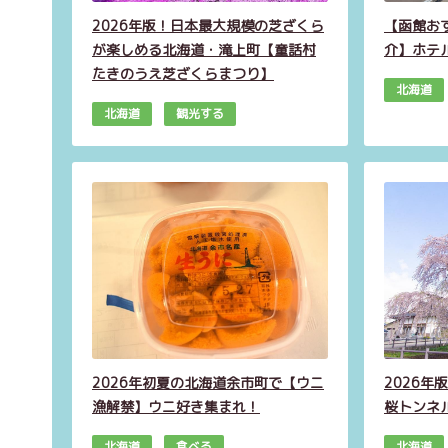
2026年版！日本最大規模の芝ざくら
【函館お
が楽しめる北海道・滝上町【童話村
介】ホテ
たきのうえ芝ざくらまつり】
北海道
北海道
観光する
2026年初夏の北海道余市町で【ウニ
2026
漁解禁】ウニ好き集まれ！
桜トンネ
北海道
食べる
北海道