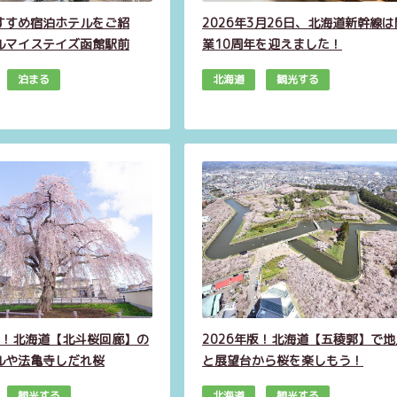
すすめ宿泊ホテルをご紹
2026年3月26日、北海道新幹線は
ルマイステイズ函館駅前
業10周年を迎えました！
泊まる
北海道
観光する
年版！北海道【北斗桜回廊】の
2026年版！北海道【五稜郭】で地
ルや法亀寺しだれ桜
と展望台から桜を楽しもう！
観光する
北海道
観光する