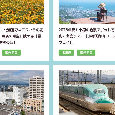
年版！北海道でネモフィラの花
2026年版！小樽の絶景スポットで
！美瑛の青空に映える【展
狗に出会う？！【小樽天狗山ロー
四季彩の丘】
ウエイ】
観光する
北海道
観光する