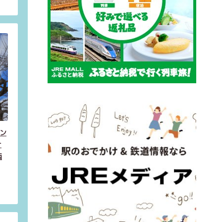
ン
ナ
函