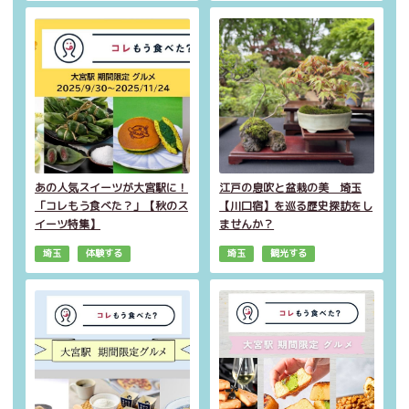
あの人気スイーツが大宮駅に！
江戸の息吹と盆栽の美 埼玉
「コレもう食べた？」【秋のス
【川口宿】を巡る歴史探訪をし
イーツ特集】
ませんか？
埼玉
体験する
埼玉
観光する