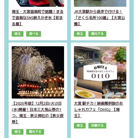
埼玉・大宮盆栽町で話題！まる
JR大宮駅から徒歩で行ける！
で盆栽なSNS映えかき氷【彩ま
「さくら名所100選」【大宮公
る屋】
園】
埼玉
食べる
埼玉
観光する
【2025年版】12月2日(火)3日
大宮 駅チカ！映画館併設のお
(水)開催！日本三大曳山祭の1
しゃれカフェ「OttO」【埼
つ、埼玉・秩父神社の【秩父夜
玉】
祭】
埼玉
体験する
埼玉
観光する