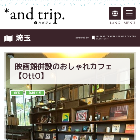
埼玉
映画館併設のおしゃれカフェ
【OttO】
埼玉
体験する