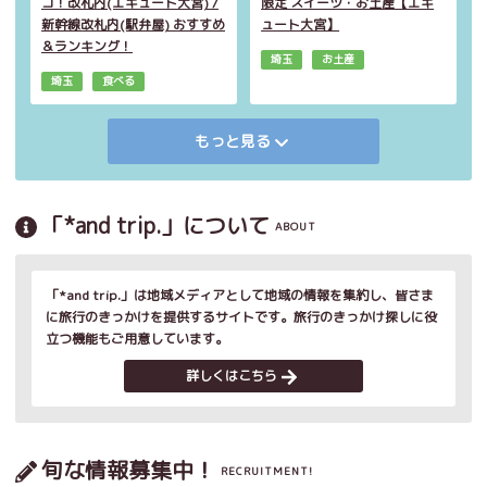
コ！改札内(エキュート大宮) /
限定 スイーツ・お土産【エキ
新幹線改札内(駅弁屋) おすすめ
ュート大宮】
＆ランキング！
埼玉
お土産
埼玉
食べる
もっと見る
「*and trip.」について
ABOUT
「*and trip.」は地域メディアとして地域の情報を集約し、皆さま
に旅行のきっかけを提供するサイトです。旅行のきっかけ探しに役
立つ機能もご用意しています。
詳しくはこちら
旬な情報募集中！
RECRUITMENT!