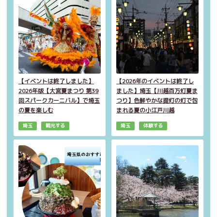
【イベントは終了しました】
【2026年のイベントは終了し
2026年版【大宮夏まつり 第39
ました】埼玉【川越百万灯夏ま
回スパークカーニバル】で埼玉
つり】色鮮やかな提灯の灯で包
の夏を楽しむ
まれる夏の小江戸川越
埼玉
観光する
埼玉
体験する