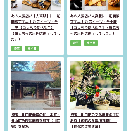
あの人気店が【大宮駅】に！期
あの人気店が大宮駅に！期間限
間限定エキナカ スイーツ・手
定エキナカ スイーツ・手土産
土産 【コレもう食べた？】
【コレもう食べた？】（※こち
（※こちらの出店は終了しまし
らの出店は終了しました。）
た。）
埼玉
食べる
埼玉
食べる
埼玉・川口市発祥の地！本町・
埼玉・川口市の文化遺産の中に
金山町界隈に面影を残す【川口
ある【伝統の盆栽 喜楽園】・
宿】を散策
【進化のはちす葉】