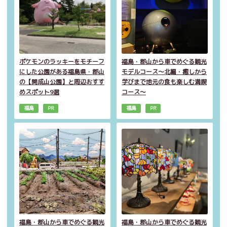
ポケモンのラッキーをモチーフ
福島・郡山から車でめぐる観光
にした公園がある福島県・郡山
モデルコース～北編・癒しから
の【開成山公園】と周辺おすす
学びまで地元の食も楽しむ満喫
めスポット9選
コース～
福島
PR
福島
PR
福島・郡山から車でめぐる観光
福島・郡山から車でめぐる観光