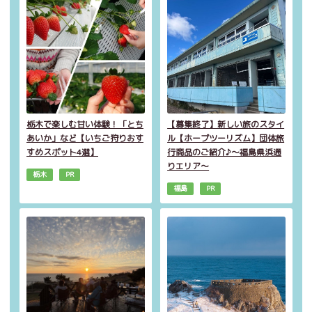
栃木で楽しむ甘い体験！「とち
【募集終了】新しい旅のスタイ
あいか」など【いちご狩りおす
ル【ホープツーリズム】団体旅
すめスポット4選】
行商品のご紹介♪～福島県浜通
りエリア～
栃木
PR
福島
PR