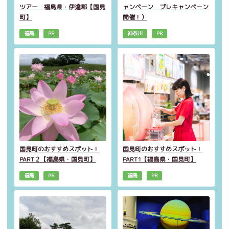
ツアー 福島県・伊達郡【国見
ャンペーン プレキャンペーン
町】
開催！）
福島
PR
神奈川
PR
国見町のおすすめスポット！
国見町のおすすめスポット！
PART２【福島県・国見町】
PART1【福島県・国見町】
福島
PR
福島
PR