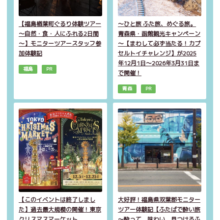
【福島楢葉町ぐるり体験ツアー
～ひと旅 ふた旅、めぐる旅。
～自然・食・人にふれる2日間
青森県・函館観光キャンペーン
～】モニターツアースタッフ参
～【まわして必ず当たる！カプ
加体験記
セルトイチャレンジ】が2025
年12月1日～2026年3月31日ま
福島
PR
で開催！
青森
PR
【このイベントは終了しまし
大好評！福島県双葉郡モニター
た】過去最大規模の開催！東京
ツアー体験記【ふたばで酔い旅
クリスマスマーケット
～酔って、味わい、見つけるふ