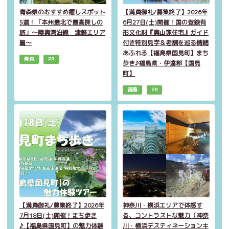
青森県のおすすめ癒しスポット
【満員御礼/募集終了】2026年
5選！「本州最北で最高探しの
6月27日(土)開催！国の登録有
旅」～陸奥湾沿線 津軽エリア
形文化財『奥山家住宅』ガイド
編～
付き特別見学＆老舗を巡る情緒
あふれる【福島県国見町】まち
青森
PR
歩き♪福島県・伊達郡【国見
町】
福島
PR
【満員御礼/募集終了】2026年
神奈川・横浜エリアで体感す
7月18日(土)開催！まち歩き
る、コントラストな魅力（神奈
♪【福島県国見町】の魅力体験
川・横浜デスティネーションキ