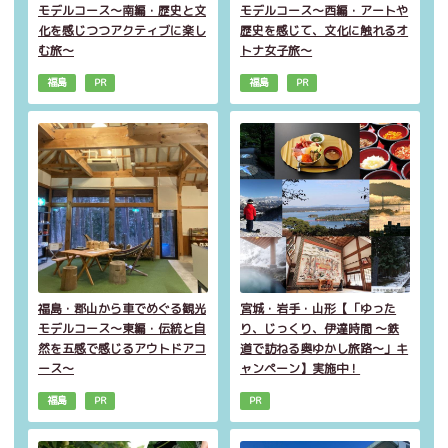
モデルコース～南編・歴史と文
モデルコース～西編・アートや
化を感じつつアクティブに楽し
歴史を感じて、文化に触れるオ
む旅～
トナ女子旅～
福島
PR
福島
PR
福島・郡山から車でめぐる観光
宮城・岩手・山形【「ゆった
モデルコース～東編・伝統と自
り、じっくり、伊達時間 ～鉄
然を五感で感じるアウトドアコ
道で訪ねる奥ゆかし旅路～」キ
ース～
ャンペーン】実施中！
福島
PR
PR