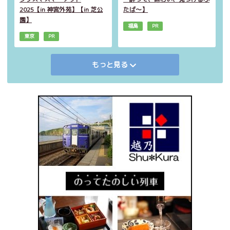
2025【in 神宮外苑】【in 芝公
たば～】
園】
福島
PR
東京
PR
もっと見る