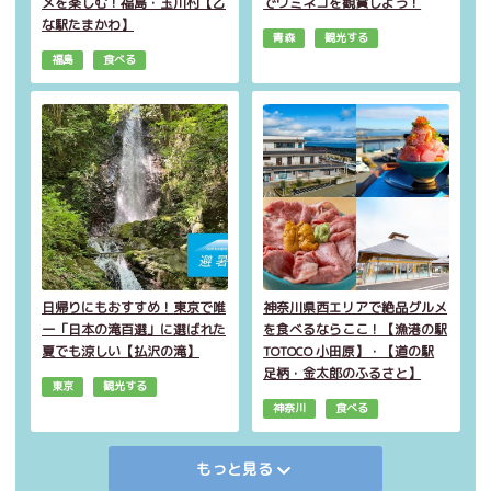
メを楽しむ！福島・玉川村【乙
でウミネコを観賞しよう！
な駅たまかわ】
青森
観光する
福島
食べる
日帰りにもおすすめ！東京で唯
神奈川県西エリアで絶品グルメ
一「日本の滝百選」に選ばれた
を食べるならここ！【漁港の駅
夏でも涼しい【払沢の滝】
TOTOCO 小田原】・【道の駅
足柄・金太郎のふるさと】
東京
観光する
神奈川
食べる
もっと見る