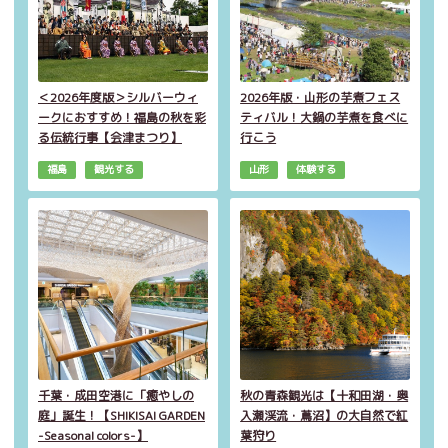
＜2026年度版＞シルバーウィ
2026年版・山形の芋煮フェス
ークにおすすめ！福島の秋を彩
ティバル！大鍋の芋煮を食べに
る伝統行事【会津まつり】
行こう
福島
観光する
山形
体験する
千葉・成田空港に「癒やしの
秋の青森観光は【十和田湖・奥
庭」誕生！【SHIKISAI GARDEN
入瀬渓流・蔦沼】の大自然で紅
-Seasonal colors-】
葉狩り