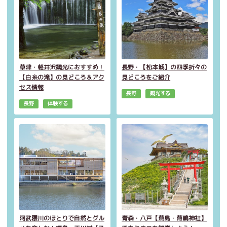
草津・軽井沢観光におすすめ！
長野・【松本城】の四季折々の
【白糸の滝】の見どころ＆アク
見どころをご紹介
セス情報
長野
観光する
長野
体験する
阿武隈川のほとりで自然とグル
青森・八戸【蕪島・蕪嶋神社】