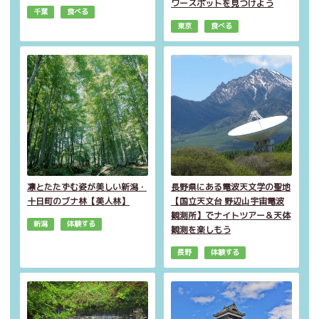
ワースポットを見つけよう
千葉
食べる
東京
食べる
凛とたたずむ姿が美しい新潟・
長野県にある電波天文学の聖地
十日町のブナ林【美人林】
【国立天文台 野辺山宇宙電波
観測所】でナイトツアー＆天体
新潟
体験する
観測を楽しもう
長野
体験する