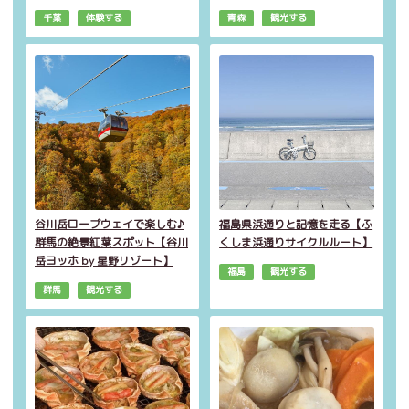
千葉
体験する
青森
観光する
谷川岳ロープウェイで楽しむ♪
福島県浜通りと記憶を走る【ふ
群馬の絶景紅葉スポット【谷川
くしま浜通りサイクルルート】
岳ヨッホ by 星野リゾート】
福島
観光する
群馬
観光する