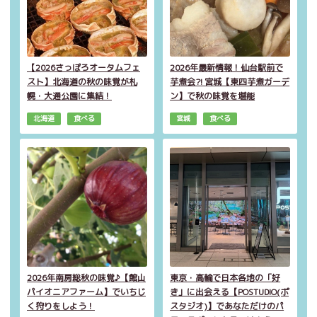
【2026さっぽろオータムフェ
2026年最新情報！仙台駅前で
スト】北海道の秋の味覚が札
芋煮会?! 宮城【東四芋煮ガーデ
幌・大通公園に集結！
ン】で秋の味覚を堪能
北海道
食べる
宮城
食べる
2026年南房総秋の味覚♪【館山
東京・高輪で日本各地の「好
パイオニアファーム】でいちじ
き」に出会える【POSTUDIO(ポ
く狩りをしよう！
スタジオ)】であなただけのパ