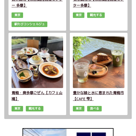
ー 多摩】
ター多摩】
東京
東京
観光する
駅たびコンシェルジュ
青梅・奥多摩ごぜん【カフェ山
豊かな緑と水に恵まれた青梅市
鳩】
【CAFE 雫】
東京
観光する
東京
食べる