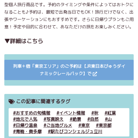
型個人旅行商品です。予約のタイミングや条件によってはおトクに
なることも♪予約は、最短で出発当日でもOK！旅行だけでなく、出
張やワーケーションにもおすすめです。さらに日帰りプランもご用
意！予定や目的に合わせて、あなただけの旅をお楽しみください。
▼詳細はこちら
列車＋宿「東京エリア」のご予約は【JR東日本びゅうダイ
ナミックレールパック】で
この記事に関連するタグ
おすすめの旬情報
イベント情報
秋
紅葉
地元で人気
写真映え
絶景
自然
山
日帰り温泉
ご当地グルメ
東京
東京都
青梅・奥多摩
駅たびコンシェルジュ立川