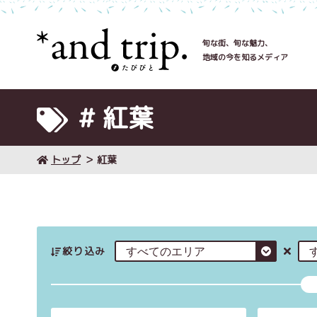
旬な街、旬な魅力、
地域の今を知るメディア
# 紅葉
トップ
紅葉
絞り込み