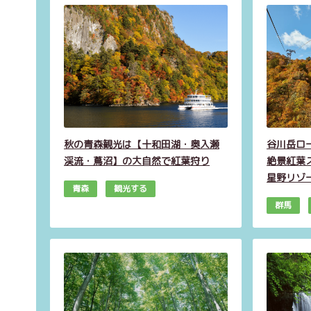
秋の青森観光は【十和田湖・奥入瀬
谷川岳ロ
渓流・蔦沼】の大自然で紅葉狩り
絶景紅葉ス
星野リゾ
青森
観光する
群馬