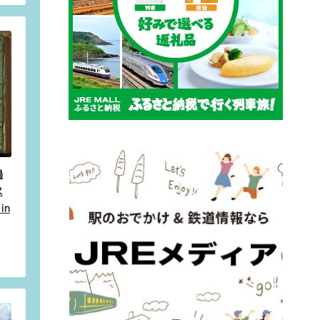
過
ス
in