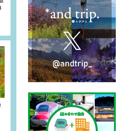
世
集
ラ