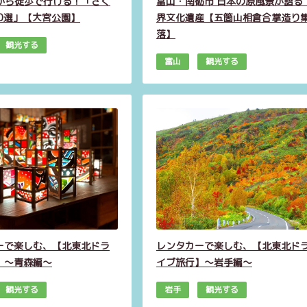
駅から徒歩で行ける！「さく
富山・南砺市 日本の原風景が語る 
00選」【大宮公園】
界文化遺産【五箇山相倉合掌造り
落】
観光する
富山
観光する
ーで楽しむ、【北東北ドラ
レンタカーで楽しむ、【北東北ド
】～青森編～
イブ旅行】～岩手編～
観光する
岩手
観光する