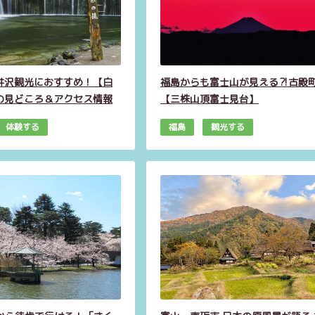
井沢観光におすすめ！【白
福島からも富士山が見える⁈古殿
の見どころ＆アクセス情報
【三株山頂富士見台】
体験する
福島
観光する