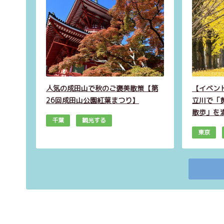
人気の成田山で秋のご褒美散策【第
【イベン
26回成田山公園紅葉まつり】
立川で「
散歩」を
千葉
観光する
東京