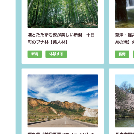
凛とたたずむ姿が美しい新潟・十日
草津・軽
町のブナ林【美人林】
糸の滝】
新潟
体験する
長野