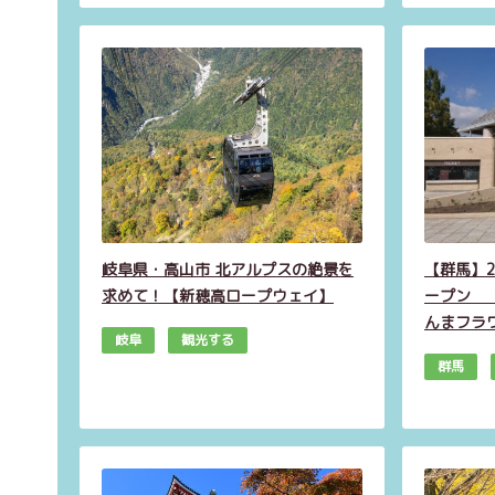
岐阜県・高山市 北アルプスの絶景を
【群馬】2
求めて！【新穂高ロープウェイ】
ープン 「G
んまフラ
岐阜
観光する
群馬