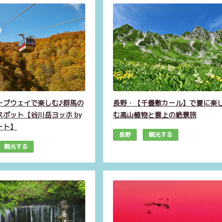
ープウェイで楽しむ♪群馬の
長野・【千畳敷カール】で夏に楽
ポット【谷川岳ヨッホ by
む高山植物と雲上の絶景旅
ート】
長野
観光する
観光する