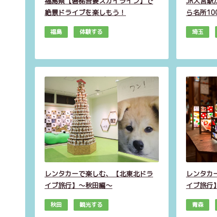
福島県【磐梯吾妻スカイライン】で
JR大宮
絶景ドライブを楽しもう！
ら名所1
福島
体験する
埼玉
レンタカーで楽しむ、【北東北ドラ
レンタカ
イブ旅行】～秋田編～
イブ旅行
秋田
観光する
青森