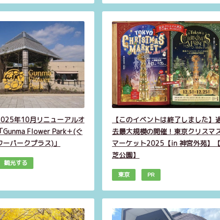
025年10月リニューアルオ
【このイベントは終了しました】
unma Flower Park＋(ぐ
去最大規模の開催！東京クリスマ
ワーパークプラス)」
マーケット2025【in 神宮外苑】【
芝公園】
観光する
東京
PR