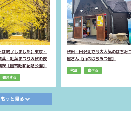
トは終了しました】東京・
秋田・田沢湖で今大人気のはちみ
黄葉・紅葉まつり＆秋の夜
屋さん【山のはちみつ屋】
満喫【国営昭和記念公園】
秋田
食べる
観光する
もっと見る