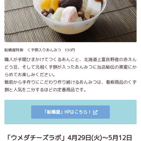
船橋屋特製 くず餅入りあんみつ 530円
職人が手間ひまかけてつくるあんこと、北海道上富良野産の赤えん
どう豆、そして元祖くず餅が入ったあんみつに当店秘伝の黒蜜にか
らめてお楽しみください。
戦前から手作りにこだわり作り続けるあんみつは、看板商品のくず
餅と人気を二分するほどの定番商品です。
「船橋屋」HPはこちら！
「ウメダチーズラボ」4月29日(火)～5月12日