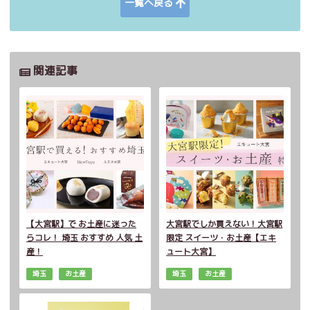
一覧へ戻る
関連記事
【大宮駅】で お土産に迷った
大宮駅でしか買えない！大宮駅
らコレ！ 埼玉 おすすめ 人気 土
限定 スイーツ・お土産【エキ
産！
ュート大宮】
埼玉
お土産
埼玉
お土産