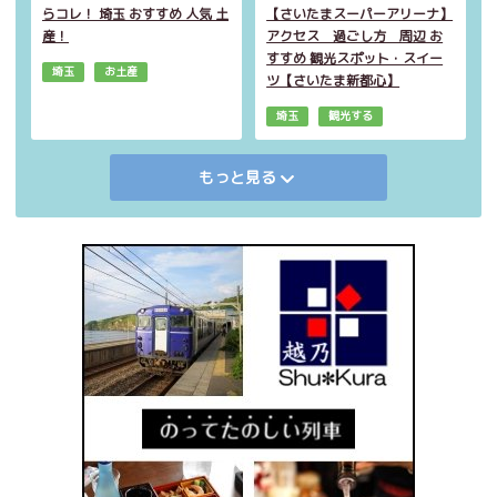
らコレ！ 埼玉 おすすめ 人気 土
【さいたまスーパーアリーナ】
産！
アクセス 過ごし方 周辺 お
すすめ 観光スポット・スイー
埼玉
お土産
ツ【さいたま新都心】
埼玉
観光する
もっと見る