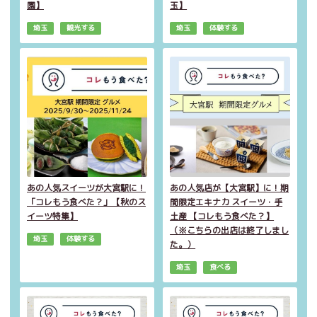
園】
玉】
埼玉
観光する
埼玉
体験する
あの人気スイーツが大宮駅に！
あの人気店が【大宮駅】に！期
「コレもう食べた？」【秋のス
間限定エキナカ スイーツ・手
イーツ特集】
土産 【コレもう食べた？】
（※こちらの出店は終了しまし
埼玉
体験する
た。）
埼玉
食べる