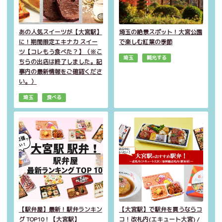
あの人気スイーツが【大宮駅】
埼玉の絶景スポット！大宮公園
に！期間限定エキナカ スイー
で楽しむ紅葉の季節
ツ【コレもう食べた？】（※こ
埼玉
観光する
ちらの出店は終了しました。記
事内の最新情報をご確認くださ
い。）
埼玉
食べる
【駅弁屋】最新！駅弁ランキン
【大宮駅】で駅弁を買うならコ
グ TOP10！【大宮駅】
コ！改札内(エキュート大宮) /