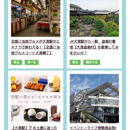
全国ご当地グルメが大宮駅のエ
JR大宮駅から一駅 盆栽の聖
キナカで味わえる！【全国ご当
地【大宮盆栽村】を散策してみ
地グルメコート大宮横丁】
ませんか？
埼玉
食べる
埼玉
観光する
【大宮駅】で お土産に迷った
イベント / ライブ参戦者必見!!