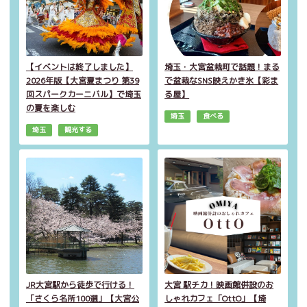
【イベントは終了しました】
埼玉・大宮盆栽町で話題！まる
2026年版【大宮夏まつり 第39
で盆栽なSNS映えかき氷【彩ま
回スパークカーニバル】で埼玉
る屋】
の夏を楽しむ
埼玉
食べる
埼玉
観光する
JR大宮駅から徒歩で行ける！
大宮 駅チカ！映画館併設のお
「さくら名所100選」【大宮公
しゃれカフェ「OttO」【埼