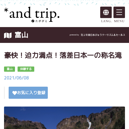
富山
豪快！迫力満点！落差日本一の称名滝
富山
体験する
2021/06/08
お気に入り登録