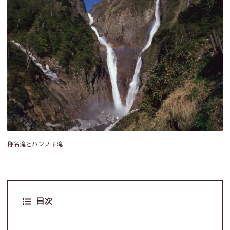
称名滝とハンノキ滝
目次