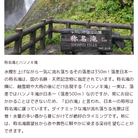
称名滝とハンノキ滝
水煙を上げながら一気に流れ落ちるその落差は350m！落差日本一
の称名滝は、国の名勝・天然記念物に指定されています。称名滝の
隣に、融雪期や大雨の後にだけ出現する「ハンノキ滝」―実は、落
差ではハンノキ滝が日本一（落差500ｍ）なのですが、常にお目に
かかることはできないため、「幻の滝」と言われ、日本一の称号は
称名滝に譲っています。ダイナミックな滝が流れ落ちる光景は圧
巻！水量の多い春から夏にかけてが絶好のタイミングです。秋に
は、称名滝展望台から赤や黄色に鮮やかに染まる渓谷を望むことが
できます。