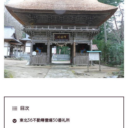
目次
東北36不動尊霊場30番礼所