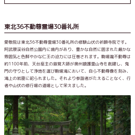
東北36不動尊霊場30番礼所
愛敬院は東北36不動尊霊場30番礼所の修験山伏の祈願寺院です。
阿武隈渓谷自然公園内に境内があり、豊かな自然に囲まれた厳かな
雰囲気と色鮮やかな仁王の迫力には圧巻されます。駒場瀧不動尊は
約1100年前、天台座主の慈覚大師が奥州鎮護霊山寺を創建し、鬼
門の守りとして浄地を選び駒場滝において、自ら不動尊像を刻み、
滝上の岩窟に祀られました。それより参詣者がたえることなく、行
者や山伏の修行場の道場として栄えました。