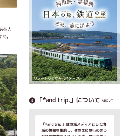
名茶人
すね。
「*and trip.」について
ABOUT
「*and trip.」は地域メディアとして地
域の情報を集約し、皆さまに旅行のきっ