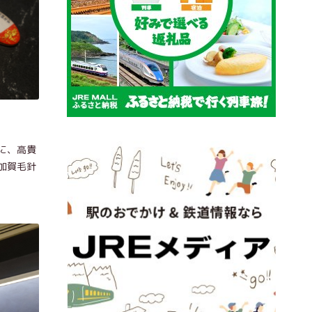
に、高貴
加賀毛針