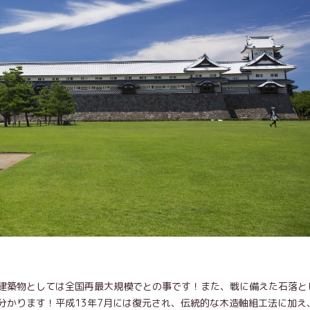
建築物としては全国再最大規模でとの事です！また、戦に備えた石落と
分かります！平成13年7月には復元され、伝統的な木造軸組工法に加え