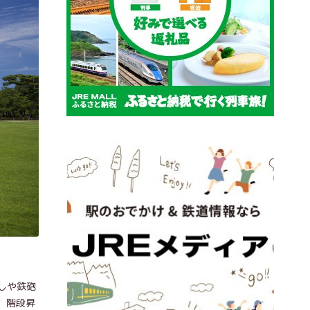
しや鉄砲
、階段昇