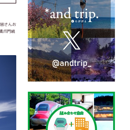
、皆さんお
橋爪門続