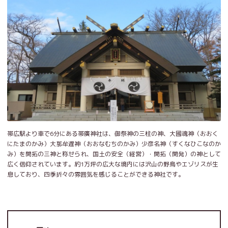
帯広駅より車で6分にある帯廣神社は、御祭神の三柱の神、大國魂神（おおく
にたまのかみ）大那牟遅神（おおなむちのかみ）少彦名神（すくなひこなのか
み）を開拓の三神と称せられ、国土の安全（経営）・開拓（開発）の神として
広く信仰されています。約1万坪の広大な境内には沢山の野鳥やエゾリスが生
息しており、四季折々の雰囲気を感じることができる神社です。