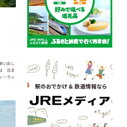
笑い出し
は 芯ま
ィーラッ