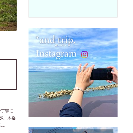
で丁寧に
が、本格
た。