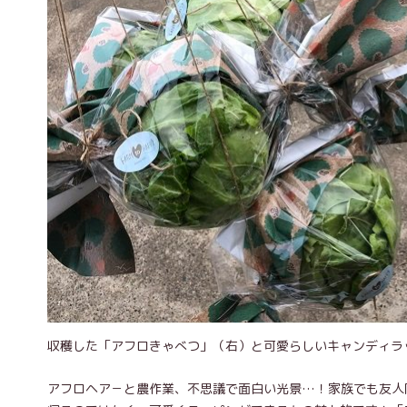
収穫した「アフロきゃべつ」（右）と可愛らしいキャンディラ
アフロヘア－と農作業、不思議で面白い光景…！家族でも友人