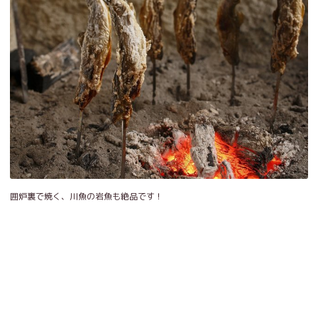
囲炉裏で焼く、川魚の岩魚も絶品です！