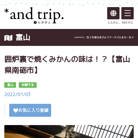
富山
囲炉裏で焼くみかんの味は！？【富山
県南砺市】
富山
体験する
2022/01/03
お気に入り登録