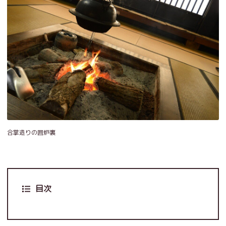
合掌造りの囲炉裏
目次