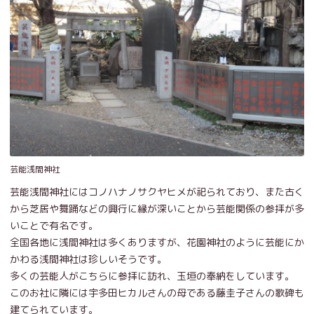
芸能浅間神社
芸能浅間神社にはコノハナノサクヤヒメが祀られており、また古く
から芝居や舞踊などの興行に縁が深いことから芸能関係の参拝が多
いことで有名です。
全国各地に浅間神社は多くありますが、花園神社のように芸能にか
かわる浅間神社は珍しいそうです。
多くの芸能人がこちらに参拝に訪れ、玉垣の奉納をしています。
このお社に隣には宇多田ヒカルさんの母である藤圭子さんの歌碑も
建てられています。