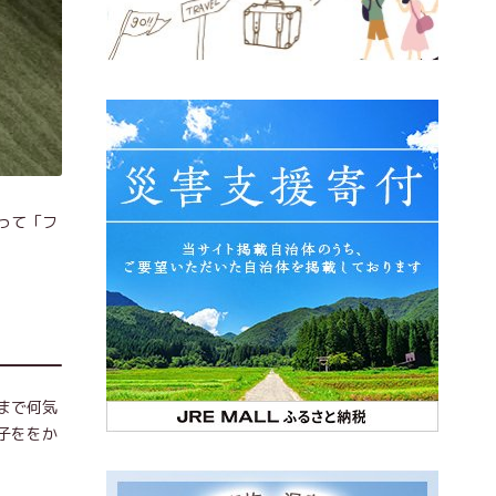
って「フ
まで何気
子ををか