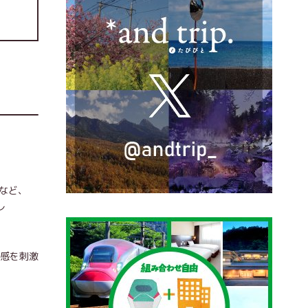
など、
レ
五感を刺激