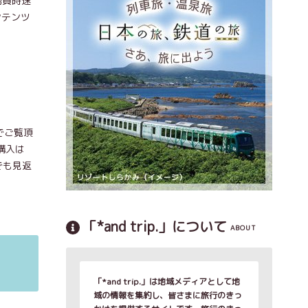
務員時速
ンテンツ
でご覧頂
購入は
でも見返
「*and trip.」について
ABOUT
「*and trip.」は地域メディアとして地
域の情報を集約し、皆さまに旅行のきっ