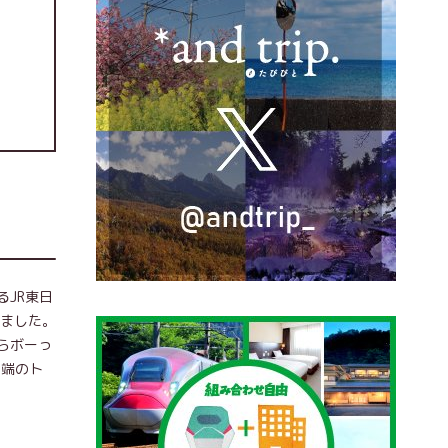
JR東日
いました。
らボーっ
田端のト