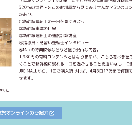
「鉄旅オンライン」第2弾 安全と熱意の舞台裏～新幹線乗
320㌔の世界～をこのお部屋から見てみませんか？5つのコ
があり、
①新幹線運転士の一日を見てみよう
②新幹線車掌の目線
③新幹線運転士の速度計算講座
④指導員・見習い運転士インタビュー
⑤Maxの特典映像などなど盛り沢山な内容。
1,980円の有料コンテンツとはなりますが、こちらをお部屋
くことで新幹線に浸れる一日を過ごせること間違いなし！ご
JRE MALLから、1回ご購入頂ければ、4月8日17時まで何回
せます。
さい。
ip.鉄旅オンラインのご紹介