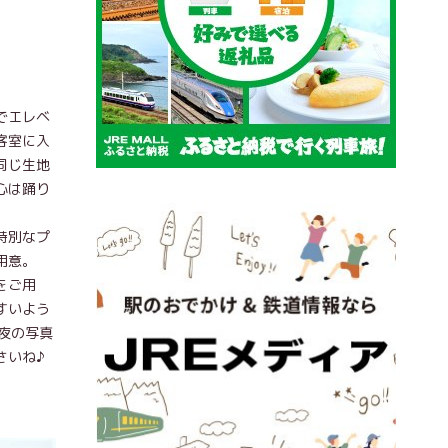
でエレベ
客室に入
同じ生地
心は踊り
特別なプ
用意。
をご用
すいよう
夜の写真
さいね♪