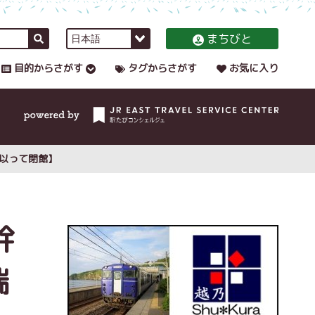
まちびと
目的からさがす
タグからさがす
お気に入り
を以って閉館】
幹
田端