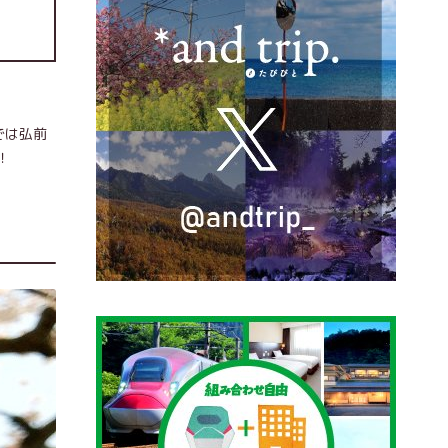
では弘前
！