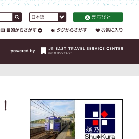
まちびと
目的からさがす
タグからさがす
お気に入り
！