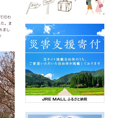
して行わ
した。ま
れまし
！