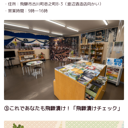
・住所：飛騨市古川町壱之町8-3（渡辺酒造店向かい）
・営業時間：9時―16時
③これであなたも飛騨漬け！「飛騨漬けチェック」