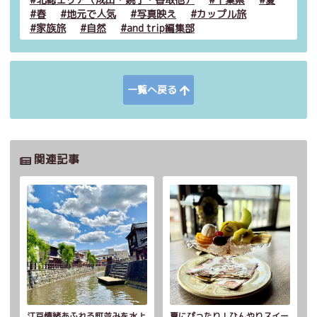
春
地元で人気
写真映え
カップル旅
家族旅
自然
and trip編集部
一覧へ戻る
関連記事
江戸情緒あふれる町並みを水上
夏にぴったり！ひんやりスイー