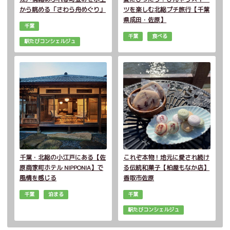
から眺める「さわら舟めぐり」
ツを楽しむ北総プチ旅行【千葉
県成田・佐原】
千葉
千葉
食べる
駅たびコンシェルジュ
千葉・北総の小江戸にある【佐
これぞ本物！地元に愛され続け
原商家町ホテル NIPPONIA】で
る伝統和菓子【柏屋もなか店】
風情を感じる
香取市佐原
千葉
泊まる
千葉
駅たびコンシェルジュ