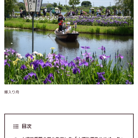
嫁入り舟
目次