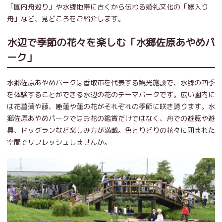
「園内舟巡り」や水郷地帯に古くから伝わる婚礼文化の「嫁入り
舟」など、見どころをご紹介します。
水辺で季節の花々を楽しむ「水郷佐原あやめパ
ーク」
水郷佐原あやめパークは香取市を代表する観光施設で、水郷の四季
を体験することができる水辺の花のテーマパークです。広い園内に
は花菖蒲や藤、睡蓮や蓮の花がそれぞれの季節に咲き誇ります。水
郷佐原あやめパークではお花の鑑賞だけではなく、舟での遊覧や遊
具、ドッグランなど楽しみ方が満載。色とりどりの花々に囲まれた
空間でリフレッシュしませんか。