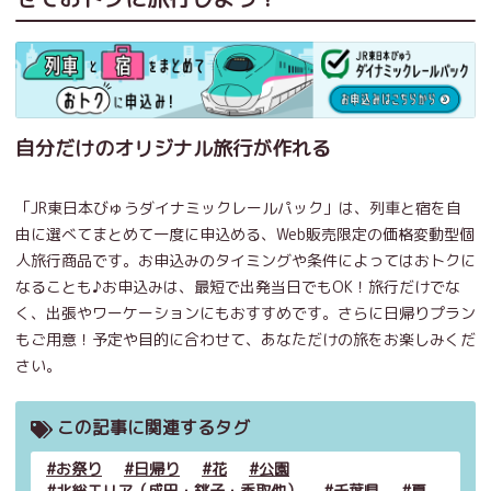
自分だけのオリジナル旅行が作れる
「JR東日本びゅうダイナミックレールパック」は、列車と宿を自
由に選べてまとめて一度に申込める、Web販売限定の価格変動型個
人旅行商品です。お申込みのタイミングや条件によってはおトクに
なることも♪お申込みは、最短で出発当日でもOK！旅行だけでな
く、出張やワーケーションにもおすすめです。さらに日帰りプラン
もご用意！予定や目的に合わせて、あなただけの旅をお楽しみくだ
さい。
この記事に関連するタグ
お祭り
日帰り
花
公園
北総エリア（成田・銚子・香取他）
千葉県
夏