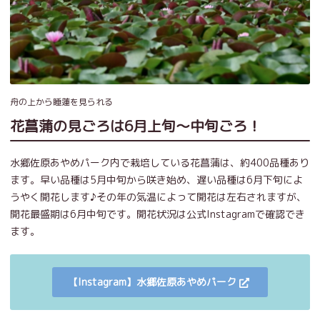
舟の上から睡蓮を見られる
花菖蒲の見ごろは6月上旬～中旬ごろ！
水郷佐原あやめパーク内で栽培している花菖蒲は、約400品種あり
ます。早い品種は5月中旬から咲き始め、遅い品種は6月下旬によ
うやく開花します♪その年の気温によって開花は左右されますが、
開花最盛期は6月中旬です。開花状況は公式Instagramで確認でき
ます。
【Instagram】水郷佐原あやめパーク