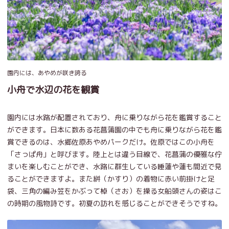
園内には、あやめが咲き誇る
小舟で水辺の花を観賞
園内には水路が配置されており、舟に乗りながら花を鑑賞すること
ができます。日本に数ある花菖蒲園の中でも舟に乗りながら花を鑑
賞できるのは、水郷佐原あやめパークだけ。佐原ではこの小舟を
「さっぱ舟」と呼びます。陸上とは違う目線で、花菖蒲の優雅な佇
まいを楽しむことができ、水路に群生している睡蓮や蓮も間近で見
ることができますよ。また絣（かすり）の着物に赤い前掛けと足
袋、三角の編み笠をかぶって棹（さお）を操る女船頭さんの姿はこ
の時期の風物詩です。初夏の訪れを感じることができそうですね。