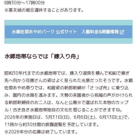
8時30分～17時00分
※悪天候の場合運休することがあります。
水郷佐原あやめパーク 公式サイト 入園料金&開園情報
水郷地帯ならでは「嫁入り舟」
昭和30年代までの水郷地帯では、嫁入り道具を積んで和船で嫁ぎ
先へ向かう花嫁さんの姿はよく見られた光景だったそうです。水郷
佐原あやめ祭りでは、和服姿の新郎新婦が「さっぱ舟」に乗り込
み、園内の水路を進みます。大勢の来園者から祝福の声がかけられ
る新郎新婦役のお二人は、なんと公募※で選ばれた本物のカップ
ル！古き良き水郷地帯独自の文化を感じることができますね。
2026年の実施日は、5月31日(日)、6月6日(土)、6月13日(土)で、
11時から約30分間の披露遊覧を予定しています。
※2026年分の応募は終了しています。