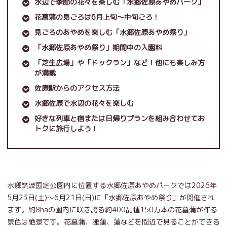
水辺で季節の花々を楽しむ「水郷佐原あやめパーク」
花菖蒲の見ごろは6月上旬～中旬ごろ！
見ごろのあやめを楽しむ「水郷佐原あやめ祭り」
「水郷佐原あやめ祭り」期間中の入園料
「芝生広場」や「ドックラン」など！他にも楽しみ方
が満載
佐原駅からのアクセス方法
水郷佐原で水辺の花々を楽しむ
好きな列車と宿または日帰りプランを組み合わせてお
トクに旅行しよう！
水郷筑波国定公園内に位置する水郷佐原あやめパークでは2026年
5月23日(土)～6月21日(日)に「水郷佐原あやめ祭り」が開催され
ます。約8haの園内に咲き誇る約400品種150万本の花菖蒲が作る
景色は絶景です。花菖蒲、睡蓮、蓮などを間近で見ることができる