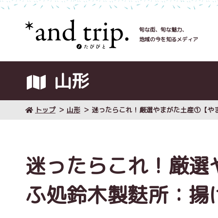
旬な街、旬な魅力、
地域の今を知るメディア
山形
トップ
山形
迷ったらこれ！厳選やまがた土産①【や
迷ったらこれ！厳選
ふ処鈴木製麩所：揚