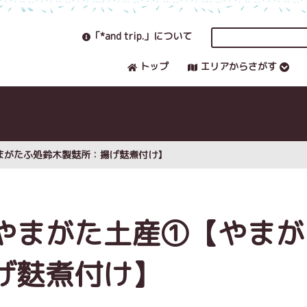
「*and trip.」について
トップ
エリアからさがす
まがたふ処鈴木製麩所：揚げ麩煮付け】
やまがた土産①【やまが
げ麩煮付け】