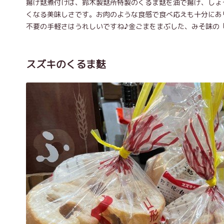
揚げ麩煮付けは、鈴木製麩所特製のくるま麩を油で揚げ、しょ
くなる美味しさです。お肉のような食感で食べ応えも十分にあ
不要の手軽さはうれしいですね♪金ごまをまぶした、みそ味の
スズキのくるま麩