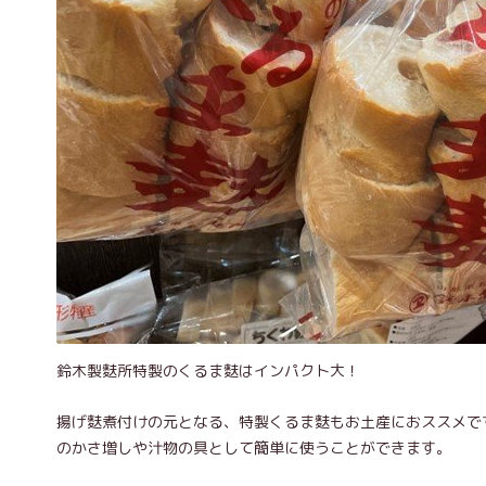
鈴木製麩所特製のくるま麩はインパクト大！
揚げ麩煮付けの元となる、特製くるま麩もお土産におススメで
のかさ増しや汁物の具として簡単に使うことができます。