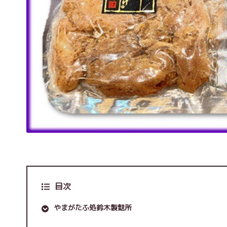
目次
やまがたふ処鈴木製麩所