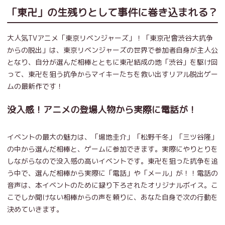
「東卍」の生残りとして事件に巻き込まれる？
大人気TVアニメ「東京リベンジャーズ」！「東京卍會渋谷大抗争
からの脱出」は、東京リベンジャーズの世界で参加者自身が主人公
となり、自分が選んだ相棒とともに東卍結成の地「渋谷」を駆け回
って、東卍を狙う抗争からマイキーたちを救い出すリアル脱出ゲー
ムの最新作です！
没入感！アニメの登場人物から実際に電話が！
イベントの最大の魅力は、「場地圭介」「松野千冬」「三ツ谷隆」
の中から選んだ相棒と、ゲームに参加できます。実際にやりとりを
しながらなので没入感の高いイベントです。東卍を狙った抗争を追
う中で、選んだ相棒から実際に「電話」や「メール」が！！電話の
音声は、本イベントのために録り下ろされたオリジナルボイス。こ
こでしか聞けない相棒からの声を頼りに、あなた自身で次の行動を
決めていきます。