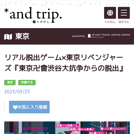
東京
リアル脱出ゲーム×東京リベンジャー
ズ『東京卍會渋谷大抗争からの脱出』
東京
体験する
2023/03/23
お気に入り登録