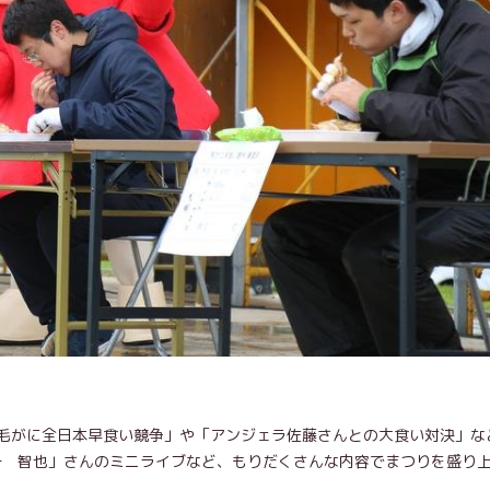
毛がに全日本早食い競争」や「アンジェラ佐藤さんとの大食い対決」な
子 智也」さんのミニライブなど、もりだくさんな内容でまつりを盛り