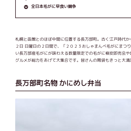
全日本毛がに早食い競争
札幌と函館とのほぼ中間に位置する長万部町。古く江戸時代か
２日 日曜日の２日間で、「２０２３おしゃまんべ毛がにまつ
い長万部産毛がにが味わえる数量限定での毛がに格安即売会や
グルメが総力をあげて大集合です。皆さんの胃袋もきっと大満
長万部町名物 かにめし弁当