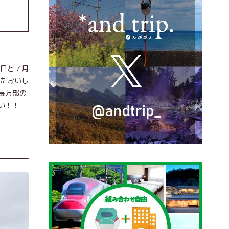
曜日と７月
ったおいし
長万部の
い！！