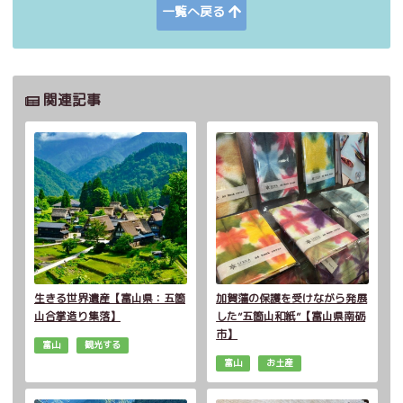
一覧へ戻る
関連記事
生きる世界遺産【富山県：五箇
加賀藩の保護を受けながら発展
山合掌造り集落】
した”五箇山和紙”【富山県南砺
市】
富山
観光する
富山
お土産