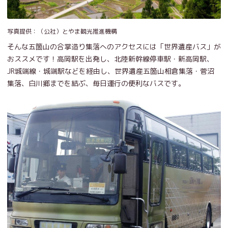
写真提供：（公社）とやま観光推進機構
そんな五箇山の合掌造り集落へのアクセスには「世界遺産バス」が
おススメです！高岡駅を出発し、北陸新幹線停車駅・新高岡駅、
JR城端線・城端駅などを経由し、世界遺産五箇山相倉集落・菅沼
集落、白川郷までを結ぶ、毎日運行の便利なバスです。