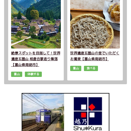
絶景スポットを目指して！世界
世界遺産五箇山の里でいただく
遺産五箇山 相倉合掌造り集落
お蕎麦【富山県南砺市】
【富山県南砺市】
富山
食べる
富山
体験する