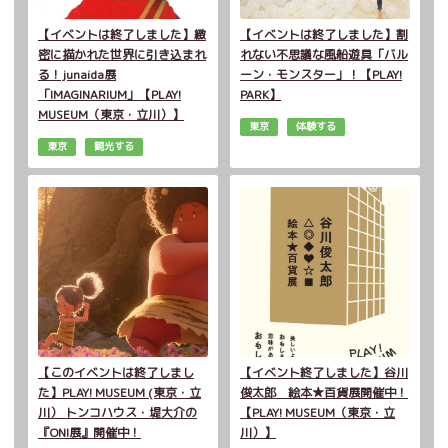
【イベントは終了しました】緻
【イベントは終了しました】割
密に描かれた世界に引き込まれ
れない不思議な風船遊具「バル
る！junaida展
ーン・モンスター」！【PLAY!
「IMAGINARIUM」【PLAY!
PARK】
MUSEUM（東京・立川）】
東京
体験する
東京
観光する
【このイベントは終了しまし
【イベント終了しました】谷川
た】PLAY! MUSEUM (東京・立
俊太郎 絵本★百貨展開催中！
川） トンコハウス・堤大介の
【PLAY! MUSEUM（東京・立
『ONI展』開催中！
川）】