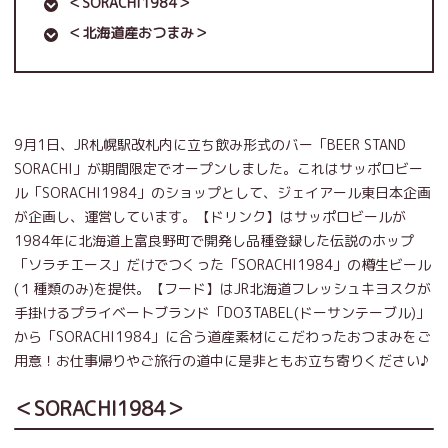
＜SORACHI1984＞
＜北海道産おつまみ＞
9月1日、JR札幌駅改札内に立ち飲み形式のバー「BEER STAND
SORACHI」が期間限定でオープンしました。これはサッポロビー
ル「SORACHI1984」のショップとして、ジェイアール東日本企画
が企画し、運営しています。【ドリンク】はサッポロビールが
1984年に北海道上富良野町で開発し品種登録した伝説のホップ
「ソラチエース」だけでつくった「SORACHI1984」の樽生ビール
(１種類のみ)を提供。【フード】はJR北海道フレッシュキヨスクが
手掛けるプライベートブランド「DO3TABEL(ドーサンテーブル)」
から「SORACHI1984」に合う道産素材にこだわったおつまみをご
用意！お仕事帰りやご旅行の道中に是非ともお立ち寄りください♪
＜SORACHI1984＞