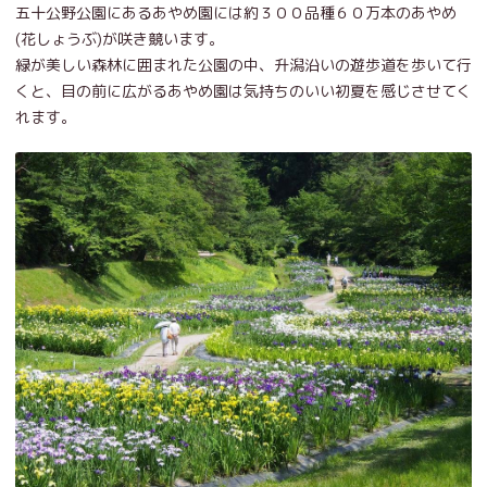
五十公野公園にあるあやめ園には約３００品種６０万本のあやめ
(花しょうぶ)が咲き競います。
緑が美しい森林に囲まれた公園の中、升潟沿いの遊歩道を歩いて行
くと、目の前に広がるあやめ園は気持ちのいい初夏を感じさせてく
れます。