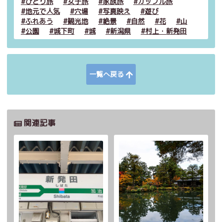
ひとり旅
女子旅
家族旅
カップル旅
地元で人気
穴場
写真映え
遊び
ふれあう
観光地
絶景
自然
花
山
公園
城下町
城
新潟県
村上・新発田
一覧へ戻る
関連記事