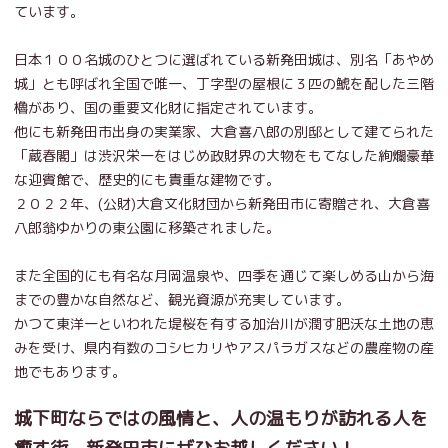
ています。
日本１００名城のひとつに選ばれている新発田城は、別名「あやめ
城」とも呼ばれ全国で唯一、丁字型の屋根に３匹の鯱を配した三階
櫓があり、国の重要文化財に指定されています。
他にも新発田市出身の実業家、大倉喜八郎の別邸として建てられた
「蔵春閣」は渋沢栄一をはじめ政財界の大物をもてなした絢爛豪華
な迎賓館で、歴史的にも貴重な建物です。
２０２２年、(公財)大倉文化財団から新発田市に寄贈され、大倉喜
八郎翁ゆかりの東公園に移築されました。
また全国的にも有名な月岡温泉や、四季を通じて楽しめる山から海
までの豊かな自然など、観光資源が充実しています。
かつて東洋一といわれた堤桜を有する加治川が潤す肥沃な土地の恵
みを受け、県内有数のコシヒカリやアスパラガスなどの農産物の産
地でもあります。
城下町ならではの風情と、人の温もりが訪れる人を