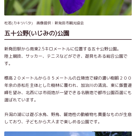
杜若(カキツバタ) 画像提供：新発田市観光協会
五十公野(いじみの)公園
新発田駅から南東2.5キロメートルに位置する五十公野公園。
陸上競技、サッカー、テニスなどができ、遊具もある総合公園で
す。
標高２０メートルから８５メートルの丘陵地で緑の濃い樹齢２００
年余の赤松を主体とした樹林に覆われ、加治川の清流、東に飯豊連
峰を望み、北西には市街地が一望できる名勝地で都市公園百選にも
選ばれています。
升潟の湖には遊ぶ水鳥、野鳥、暖地性の動植物も貴重なものが生息
しており、子どもから大人まで楽しめる公園です。