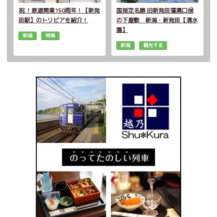
祝 ！鉄道開業150周年！【新発
国指定名勝 旧新発田藩溝口侯
田駅】のトリビアを紹介！
の下屋敷 新潟・新発田【清水
園】
新潟
特集
新潟
観光する