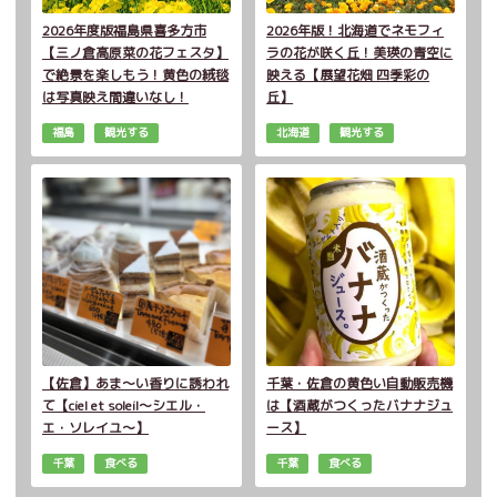
2026年度版福島県喜多方市
2026年版！北海道でネモフィ
【三ノ倉高原菜の花フェスタ】
ラの花が咲く丘！美瑛の青空に
で絶景を楽しもう！黄色の絨毯
映える【展望花畑 四季彩の
は写真映え間違いなし！
丘】
福島
観光する
北海道
観光する
【佐倉】あま～い香りに誘われ
千葉・佐倉の黄色い自動販売機
て【ciel et soleil～シエル・
は【酒蔵がつくったバナナジュ
エ・ソレイユ～】
ース】
千葉
食べる
千葉
食べる