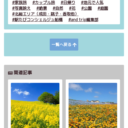
家族旅
カップル旅
日帰り
地元で人気
写真映え
絶景
自然
花
公園
庭園
北総エリア（成田・銚子・香取他）
駅たびコンシェルジュ船橋
and trip編集部
一覧へ戻る
関連記事