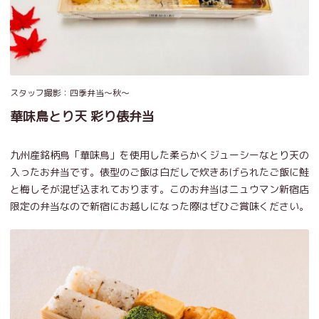
スタッフ撮影：四季弁当～秋～
華味鳥とり天 彩り俵弁当
九州産銘柄鳥「華味鳥」を使用した柔らかくジューシーなとり天の
入ったお弁当です。俵型のご飯は白だしで炊きあげられたご飯に鮭
と梅しそが混ぜ込まれております。このお弁当はニュウマン新宿店
限定の弁当なので新宿にお越しになった際はぜひご賞味ください。