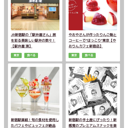
JR新宿駅の「駅弁屋さん」旅
やおやさんが作ったりんご飴と
を彩る美味しい駅弁の数々！
コーヒーで”ほっこり”東京【や
【駅弁屋 頂】
おりんカフェ新宿店】
東京
食べる
東京
食べる
新宿駅直結！旬の食材を使用し
新宿駅の手土産にぴったり！新
たパフェやビュッフェが絶品
感覚のプレミアムスナックを楽