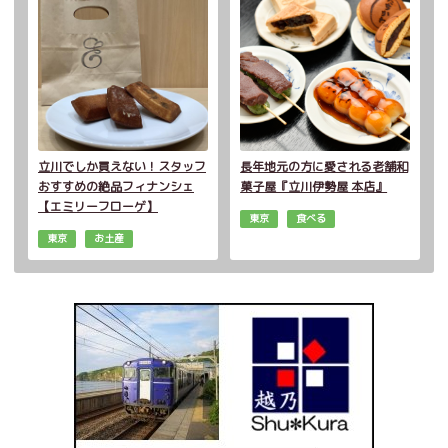
立川でしか買えない！スタッフ
長年地元の方に愛される老舗和
おすすめの絶品フィナンシェ
菓子屋『立川伊勢屋 本店』
【エミリーフローゲ】
東京
食べる
東京
お土産