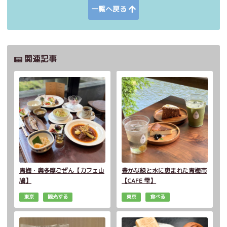
一覧へ戻る
関連記事
青梅・奥多摩ごぜん【カフェ山
豊かな緑と水に恵まれた青梅市
鳩】
【CAFE 雫】
東京
観光する
東京
食べる