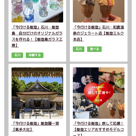
「今行ける能登」石川・能登
「今行ける能登」石川・和倉温
島 自分だけのオリジナルガラ
泉のジェラート店【能登ミルク
スを作れる！【能登島ガラス工
本店】
房】
石川
食べる
石川
体験する
「今行ける能登」能登國一宮
「今行ける能登」旅して応援！
【氣多大社】
【能登エリアおすすめモデルコ
ース】