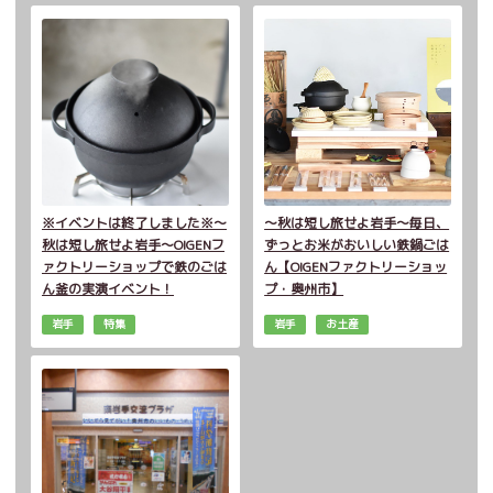
※イベントは終了しました※～
～秋は短し旅せよ岩手～毎日、
秋は短し旅せよ岩手～OIGENフ
ずっとお米がおいしい鉄鍋ごは
ァクトリーショップで鉄のごは
ん【OIGENファクトリーショッ
ん釜の実演イベント！
プ・奥州市】
岩手
特集
岩手
お土産