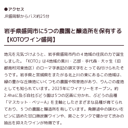
●アクセス
JR盛岡駅からバス約25分
岩手県盛岡市に5つの農園と醸造所を保有する
【KOTOワイン盛岡】
地元を元気づけようと、岩手県盛岡市内の４地域の住民の力で誕生
しました。「KOTO」は4地域の黒川・乙部・手代森・大ヶ生（旧
都南村河東地区）のローマ字表記の頭文字をとって名付けられたそ
うです。岩手県と宮城県をまたがる北上川の東にあるこの地域は、
緑の豊かな丘陵地にいくつもの農園や牧草地があり、りんごの産地
としても知られています。2023年にワイナリーをオープン。約
2.4haに及ぶ自社ぶどう園は5つの区画に分かれ、ぶどうの品種
「マスカット・ベリーA」を主軸としたさまざまな品種が育てられ
ており、５つの農園と醸造所を有しています。発酵途中の味わいを
ビンに詰めた甘口微炭酸ワインや、房ごとタンクで寝かせて渋みの
抽出を抑えたワインが特徴です。