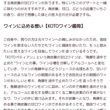
する微炭酸の甘口ワインがあります。特にいちごのデザートと一緒
に味わうのがおすすめです。微炭酸、甘口、ぶどうの品種でいちご
の香り、自分で想像した味との答え合わせが必要ですね。
ワインに込める想い【KOTOワイン盛岡】
ご自身や、周りの方は元々ワインへの親しみがなかったため、普段
ワインを飲まない人たちでもワインに興味を抱いたり、もっと飲み
たいと思えるワインを目指してワインを造っているそうです。
「KOTOペティアン」という微炭酸の甘口ワインは、”発酵を途中で
止めた”ワインとの事。ワインは糖を分解してアルコールへと変化
していき、ワインの発酵中はぶどうジュースの名残もあり、甘いジ
ュースのようなワインの期間があるそうで吉田氏はその期間のワイ
ンがおいしいと考え、発酵を途中で止めたワインを造ったそうで
す。発酵途中のワインをビンに詰め、ビンの中で発酵を進めさせる
と、アルコールに変化する際に出てくる二酸化炭素の行き場がなく
なり、ワインの中に溶け込みます。それが炭酸へとなり、発酵を止
める事で微炭酸の甘口ワインができあがるそうです。普段ワインを