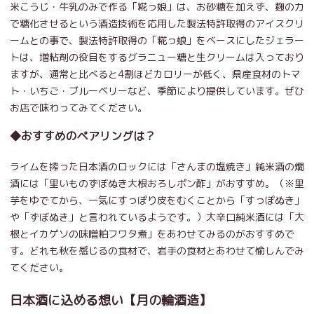
米こうじ・牛乳のみで作る「糀っ娘」は、お砂糖を加えず、麹の力
で糖化させるという酒造技術を応用した製法特許取得のアイスクリ
ームとの事で、製法特許取得の「糀っ娘」をベースにしたジェラー
トは、増粘剤の役目をするグラニュー糖と生クリームは入っており
ますが、通常と比べると4割ほどカロリーが低く、県産食材のトマ
ト・いちご・ブルーベリーなど、季節により提供しています。ぜひ
お店で味わってみてください。
◆おすすめのペアリングは？
ライムを搾った日本酒のロックには「さんまの塩焼き」純米酒の燗
酒には「里いものずぼぬき大根おろしポン酢」がおすすめ。（※里
芋をゆでてから、一気にすっぽり皮をむくことから「すっぽぬき」
や「ずぼぬき」と言われているようです。）大辛口純米酒には「大
根とイカゲソの味噌粕フワタ煮」をあわせてみるのがおすすめで
す。どれも秋を感じるの食材で、岩手の食材とあわせて愉しんでみ
てください。
日本酒に込める想い【月の輪酒造】