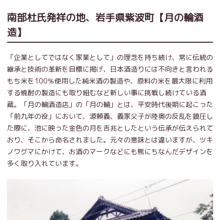
南部杜氏発祥の地、岩手県紫波町【月の輪酒
造】
「企業としてではなく家業として」の理念を持ち続け、常に伝統の
継承と技術の革新を目標に掲げ、日本酒造りには不向きと言われる
もち米を100％使用した純米酒の製造や、原料の米を最大限に利用
する焼酎の製造にも取り組むなど新しい事に挑戦し続けている酒
蔵。「月の輪酒造店」の「月の輪」とは、平安時代後期に起こった
「前九年の役」において、源頼義、義家父子が陸奥の反乱を鎮圧し
た際に、池に映った金色の月を吉兆としたという伝承が伝えられて
おり、そこから命名されました。元々の意味とは違いますが、ツキ
ノワグマにかけて、お酒のマークなどにも熊にちなんだデザインを
多く取り入れています。