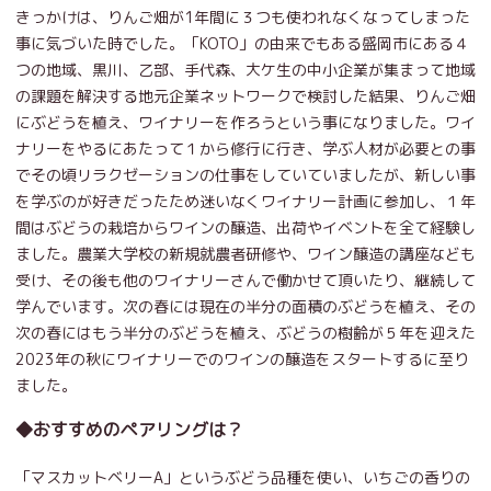
きっかけは、りんご畑が1年間に３つも使われなくなってしまった
事に気づいた時でした。「KOTO」の由来でもある盛岡市にある４
つの地域、黒川、乙部、手代森、大ケ生の中小企業が集まって地域
の課題を解決する地元企業ネットワークで検討した結果、りんご畑
にぶどうを植え、ワイナリーを作ろうという事になりました。ワイ
ナリーをやるにあたって１から修行に行き、学ぶ人材が必要との事
でその頃リラクゼーションの仕事をしていていましたが、新しい事
を学ぶのが好きだったため迷いなくワイナリー計画に参加し、１年
間はぶどうの栽培からワインの醸造、出荷やイベントを全て経験し
ました。農業大学校の新規就農者研修や、ワイン醸造の講座なども
受け、その後も他のワイナリーさんで働かせて頂いたり、継続して
学んでいます。次の春には現在の半分の面積のぶどうを植え、その
次の春にはもう半分のぶどうを植え、ぶどうの樹齢が５年を迎えた
2023年の秋にワイナリーでのワインの醸造をスタートするに至り
ました。
◆おすすめのペアリングは？
「マスカットベリーA」というぶどう品種を使い、いちごの香りの