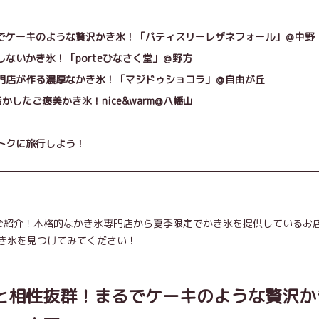
でケーキのような贅沢かき氷！「パティスリーレザネフォール」＠中野
ないかき氷！「porteひなさく堂」＠野方
門店が作る濃厚なかき氷！「マジドゥショコラ」＠自由が丘
したご褒美かき氷！nice&warm@八幡山
トクに旅行しよう！
ご紹介！本格的なかき氷専門店から夏季限定でかき氷を提供しているお
き氷を見つけてみてください！
と相性抜群！まるでケーキのような贅沢か