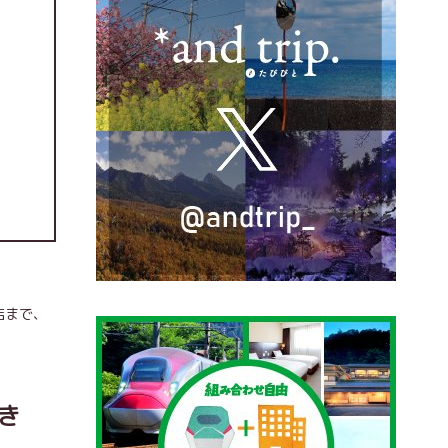
店まで、
き