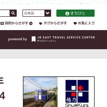
まちびと
目的からさがす
タグからさがす
お気に入り
年
4