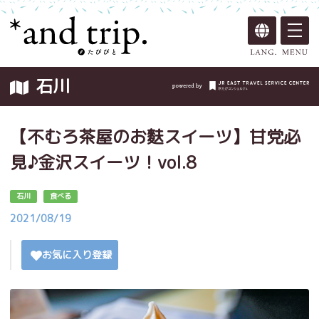
石川
【不むろ茶屋のお麩スイーツ】甘党必
見♪金沢スイーツ！vol.8
石川
食べる
2021/08/19
お気に入り登録