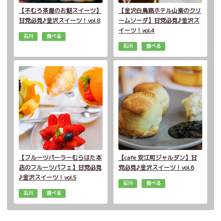
【不むろ茶屋のお麩スイーツ】
【金沢白鳥路ホテル山楽のクリ
甘党必見♪金沢スイーツ！vol.8
ームソーダ】甘党必見♪金沢ス
イーツ！vol.4
石川
食べる
石川
食べる
【フルーツパーラーむらはた本
【cafe 安江町ジャルダン】甘
店のフルーツパフェ】甘党必見
党必見♪金沢スイーツ！vol.6
♪金沢スイーツ！vol.5
石川
食べる
石川
食べる