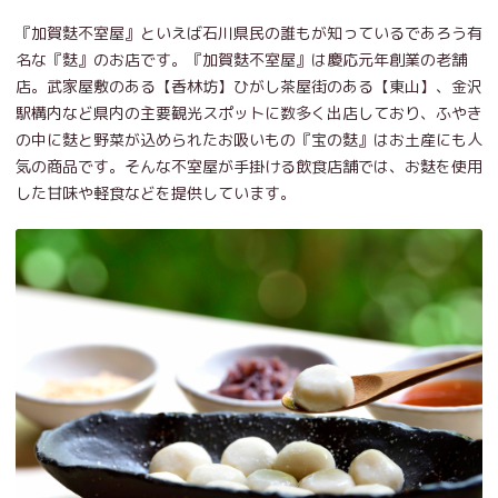
『加賀麩不室屋』といえば石川県民の誰もが知っているであろう有
名な『麩』のお店です。『加賀麩不室屋』は慶応元年創業の老舗
店。武家屋敷のある【香林坊】ひがし茶屋街のある【東山】、金沢
駅構内など県内の主要観光スポットに数多く出店しており、ふやき
の中に麩と野菜が込められたお吸いもの『宝の麩』はお土産にも人
気の商品です。そんな不室屋が手掛ける飲食店舗では、お麩を使用
した甘味や軽食などを提供しています。