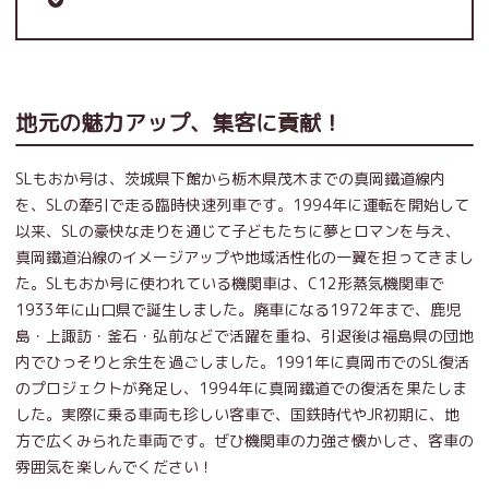
地元の魅力アップ、集客に貢献！
SLもおか号は、茨城県下館から栃木県茂木までの真岡鐵道線内
を、SLの牽引で走る臨時快速列車です。1994年に運転を開始して
以来、SLの豪快な走りを通じて子どもたちに夢とロマンを与え、
真岡鐵道沿線のイメージアップや地域活性化の一翼を担ってきまし
た。SLもおか号に使われている機関車は、C12形蒸気機関車で
1933年に山口県で誕生しました。廃車になる1972年まで、鹿児
島・上諏訪・釜石・弘前などで活躍を重ね、引退後は福島県の団地
内でひっそりと余生を過ごしました。1991年に真岡市でのSL復活
のプロジェクトが発足し、1994年に真岡鐵道での復活を果たしま
した。実際に乗る車両も珍しい客車で、国鉄時代やJR初期に、地
方で広くみられた車両です。ぜひ機関車の力強さ懐かしさ、客車の
雰囲気を楽しんでください！