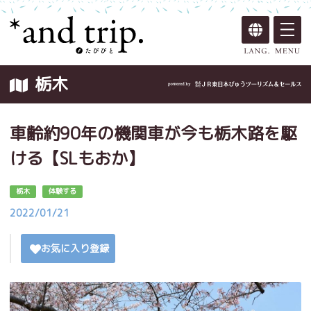
栃木
車齢約90年の機関車が今も栃木路を駆
ける【SLもおか】
栃木
体験する
2022/01/21
お気に入り登録