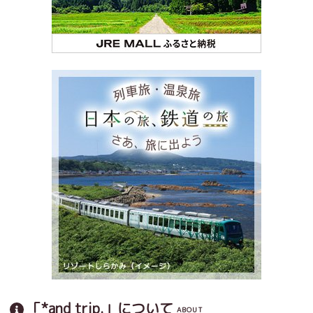
「*and trip.」について
ABOUT