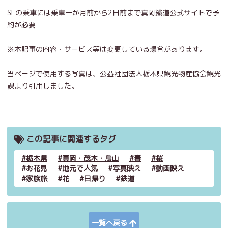
SLの乗車には乗車一か月前から2日前まで真岡鐵道公式サイトで予
約が必要
※本記事の内容・サービス等は変更している場合があります。
当ページで使用する写真は、公益社団法人栃木県観光物産協会観光
課より引用しました。
この記事に関連するタグ
栃木県
真岡・茂木・烏山
春
桜
お花見
地元で人気
写真映え
動画映え
家族旅
花
日帰り
鉄道
一覧へ戻る