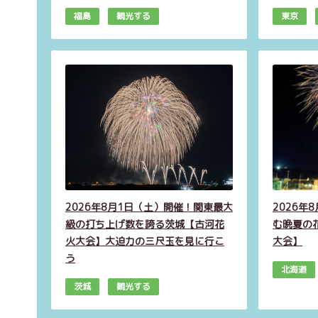
福島
観光する
東京
2026年8月1日（土）開催！関東最大
2026年
級の打ち上げ数を誇る茨城【古河花
む晩夏の
火大会】大迫力の三尺玉を見に行こ
大会】
う
北海道
茨城
観光する