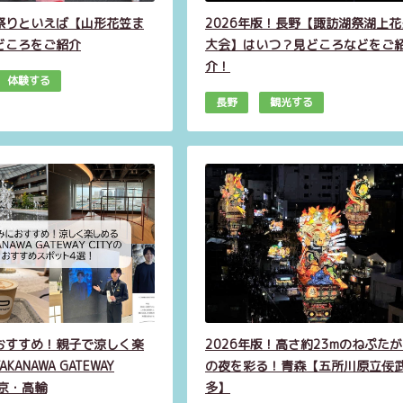
祭りといえば【山形花笠ま
2026年版！長野【諏訪湖祭湖上花
どころをご紹介
大会】はいつ？見どころなどをご
介！
体験する
長野
観光する
おすすめ！親子で涼しく楽
2026年版！高さ約23mのねぷた
KANAWA GATEWAY
の夜を彩る！青森【五所川原立佞
東京・高輪
多】