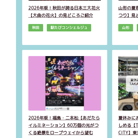
2026年版！秋田が誇る日本三大花火
山形の夏
【大曲の花火】の見どころご紹介
つり】見
秋田
駅たびコンシェルジュ
山形
2026年版！福島・二本松【あだたら
夏休みに
イルミネーション】60万個の光がつ
しめる【TA
くる絶景をロープウェイから望む
CITY】