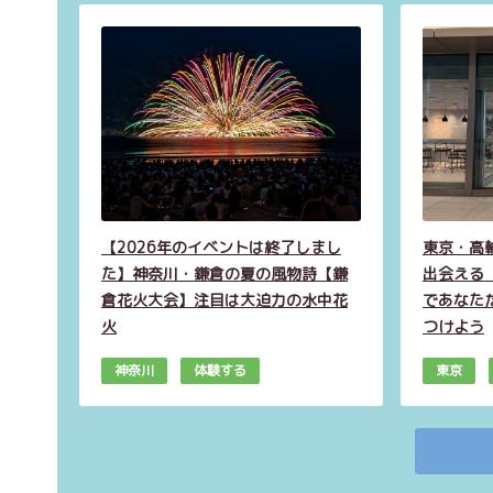
【2026年のイベントは終了しまし
東京・高
た】神奈川・鎌倉の夏の風物詩【鎌
出会える【
倉花火大会】注目は大迫力の水中花
であなた
火
つけよう
神奈川
体験する
東京