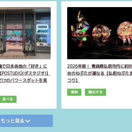
輪で日本各地の「好き」に
2026年版！ 青森県弘前市内に約8
POSTUDIO(ポスタジオ)】
台のねぷたが連なる【弘前ねぷた
だけのパワースポットを見
つり】
青森
観光する
食べる
もっと見る