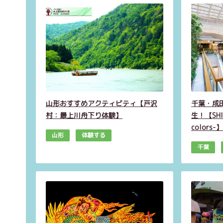
山形おすすめアクティビティ【戸沢
千葉・成
村：最上川舟下り体験】
生！【SHIK
colors-】
山形
体験する
千葉