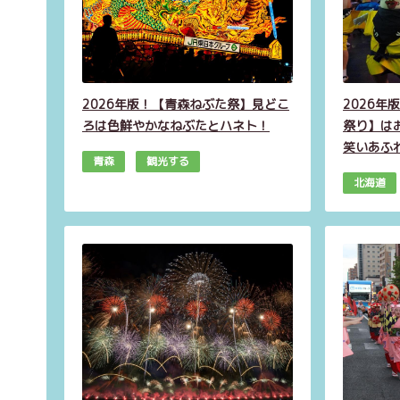
2026年版！【青森ねぶた祭】見どこ
2026
ろは色鮮やかなねぶたとハネト！
祭り】は
笑いあふ
青森
観光する
北海道