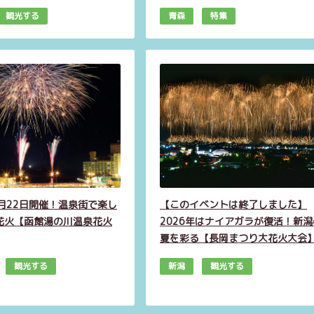
観光する
青森
特集
8月22日開催！温泉街で楽し
【このイベントは終了しました】
花火【函館湯の川温泉花火
2026年はナイアガラが復活！新潟
夏を彩る【長岡まつり大花火大会
観光する
新潟
観光する