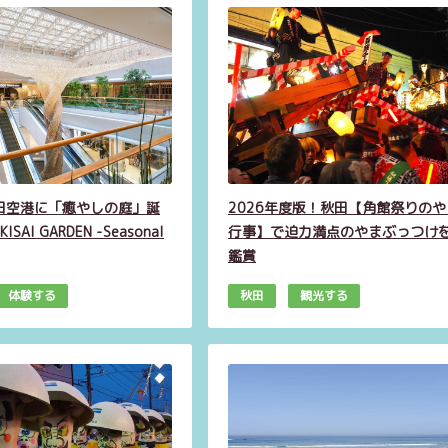
田空港に「癒やしの庭」誕
2026年度版！秋田【角館祭りのや
ISAI GARDEN -Seasonal
行事】で迫力満点のやまぶっつけ
鑑賞
体験する
秋田
観光する