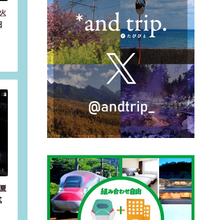
火
紹
が夏
武