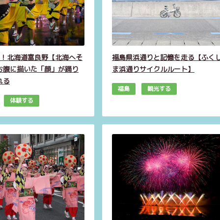
年版！北海道富良野【北海へそ
福島県浜通りと記憶を走る【ふく
お腹に描いた「顔」が踊り
ま浜通りサイクルルート】
れる
福島
観光する
体験する