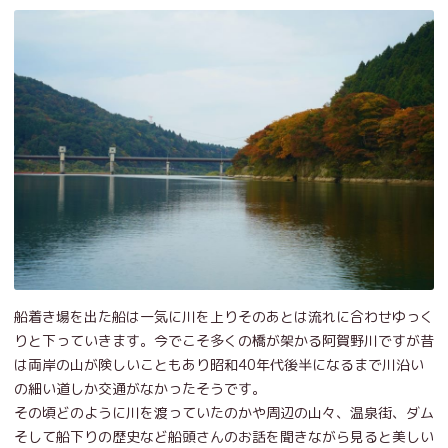
船着き場を出た船は一気に川を上りそのあとは流れに合わせゆっく
りと下っていきます。今でこそ多くの橋が架かる阿賀野川ですが昔
は両岸の山が険しいこともあり昭和40年代後半になるまで川沿い
の細い道しか交通がなかったそうです。
その頃どのように川を渡っていたのかや周辺の山々、温泉街、ダム
そして船下りの歴史など船頭さんのお話を聞きながら見ると美しい