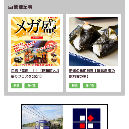
関連記事
目指せ完食！！！【阿賀町メガ
新米の季節到来【新潟県 道の
盛りフェスタ2021】
駅阿賀の里】
新潟
食べる
新潟
食べる