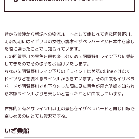
昔から会津から新潟への物流ルートとして使われてきた阿賀野川。
明治初期にはイギリスの女性小説家イザベラバードが日本中を旅し
た際に通ったことでも知られています。
この阿賀野川の景色を最も楽しむために阿賀野川ライン下りに乗船
してきたのでその様子をお届けいたします。
ちなみに阿賀野川ライン下りの「ライン」は英語のLineではなく
ドイツなどを流れるライン川からきています。その由来もイザベラ
バードが阿賀野川で舟下りをした際に見た景色が風光明媚で知られ
る本家ライン川よりも美しいと言ったことに由来しています。
世界的に有名なライン川以上の景色をイザベラバードと同じ目線で
楽しめるのはとても贅沢ですね。
いざ乗船