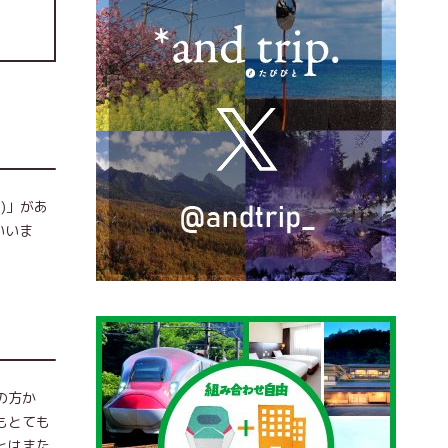
)」があ
いいま
の方か
もとても
とはまた