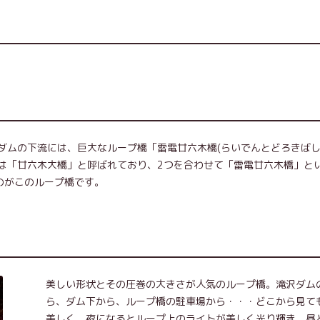
ダムの下流には、巨大なループ橋「雷電廿六木橋(らいでんとどろきばし
は「廿六木大橋」と呼ばれており、2つを合わせて「雷電廿六木橋」と
のがこのループ橋です。
美しい形状とその圧巻の大きさが人気のループ橋。滝沢ダム
ら、ダム下から、ループ橋の駐車場から・・・どこから見て
美しく、夜になるとループ上のライトが美しく光り輝き、昼