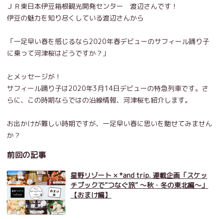
ＪＲ東日本伊豆箱根観光開発センター 渡辺さんです！
伊豆の魅力を知り尽くしている渡辺さんから
「一足早い春を感じるなら2020年春デビューのサフィール踊り子
に乗って河津桜はどうですか？」
とメッセージが！
サフィール踊り子は2020年3月14日デビューの特急列車です。さ
らに、この時期ならではの沿線情報、河津桜も紹介します。
お出かけが難しい時期ですが、一足早い春に思いを馳せてみません
か？
前回の記事
星野リゾート × *and trip. 連載企画「スケッ
チブックで”つなぐ旅” ～秋・冬の東北編～」
【おまけ編】