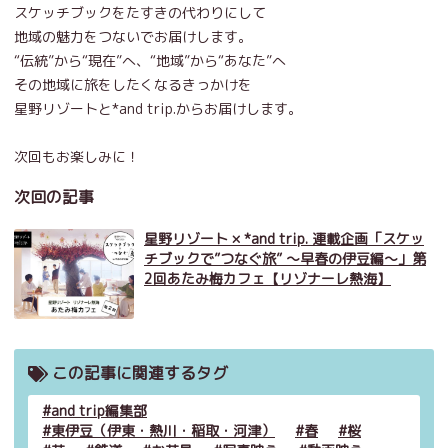
スケッチブックをたすきの代わりにして
地域の魅力をつないでお届けします。
“伝統”から“現在”へ、“地域”から“あなた”へ
その地域に旅をしたくなるきっかけを
星野リゾートと*and trip.からお届けします。
次回もお楽しみに！
次回の記事
星野リゾート × *and trip. 連載企画「スケッ
チブックで”つなぐ旅” ～早春の伊豆編～」第
2回あたみ梅カフェ【リゾナーレ熱海】
この記事に関連するタグ
and trip編集部
東伊豆（伊東・熱川・稲取・河津）
春
桜