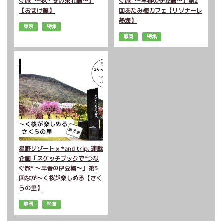
ぐ旅” ～秋・冬の東北編～」
ぐ旅” ～早春の伊豆編～」第2
【おまけ編】
回あたみ梅カフェ【リゾナーレ
熱海】
東京
特集
静岡
特集
星野リゾート × *and trip. 連載
企画「スケッチブックで”つな
ぐ旅” ～早春の伊豆編～」第3
回なが～く桜が楽しめる【さく
らの里】
静岡
特集