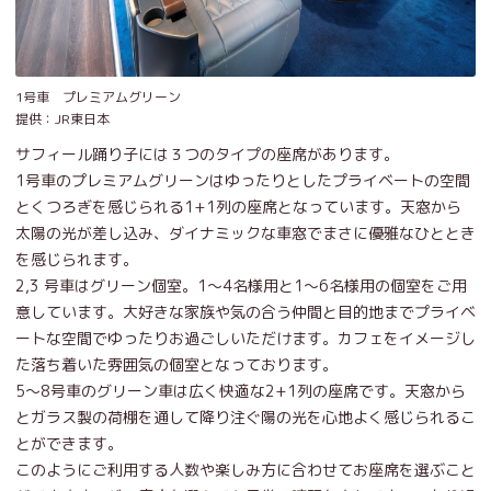
1号車 プレミアムグリーン
提供：JR東日本
サフィール踊り子には３つのタイプの座席があります。
1号車のプレミアムグリーンはゆったりとしたプライベートの空間
とくつろぎを感じられる1+1列の座席となっています。天窓から
太陽の光が差し込み、ダイナミックな車窓でまさに優雅なひととき
を感じられます。
2,3 号車はグリーン個室。1～4名様用と1～6名様用の個室をご用
意しています。大好きな家族や気の合う仲間と目的地までプライベ
ートな空間でゆったりお過ごしいただけます。カフェをイメージし
た落ち着いた雰囲気の個室となっております。
5～8号車のグリーン車は広く快適な2+1列の座席です。天窓から
とガラス製の荷棚を通して降り注ぐ陽の光を心地よく感じられるこ
とができます。
このようにご利用する人数や楽しみ方に合わせてお座席を選ぶこと