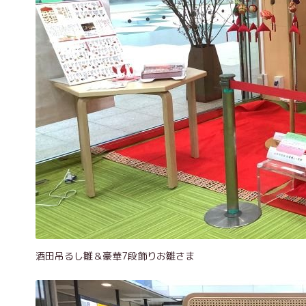
酒田吊るし雛＆豪華7段飾りお雛さま