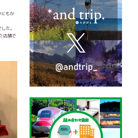
中にもか
でした。
た店舗で