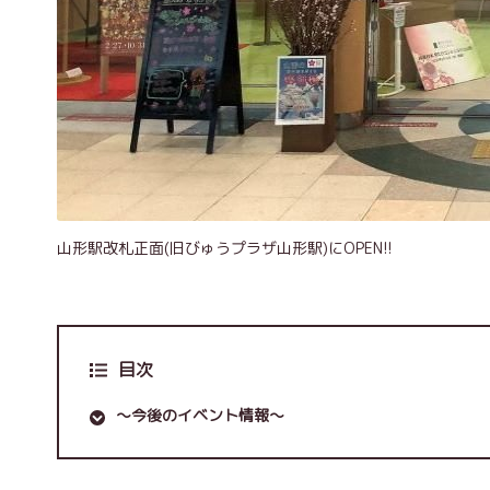
山形駅改札正面(旧びゅうプラザ山形駅)にOPEN!!
目次
～今後のイベント情報～