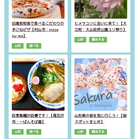
旧高校校舎で食べるこだわりの
ヒメサユリに会いに来て！【大
手ごねピザ【村山市：pizza
江町：大山自然公園ユリ祭り】
nu-ma】
山形
観光する
山形
食べる
自家製麺が自慢です！【尾花沢
山形県の桜を見に行こう！【桜
市：一ばんそば屋】
スポットまとめ】
山形
食べる
山形
観光する