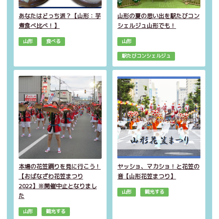
あなたはどっち派？【山形：芋
山形の夏の思い出を駅たびコン
煮食べ比べ！】
シェルジュ山形でも！
山形
食べる
山形
駅たびコンシェルジュ
本場の花笠踊りを見に行こう！
ヤッショ、マカショ！と花笠の
【おばなざわ花笠まつり
音【山形花笠まつり】
2022】※開催中止となりまし
山形
観光する
た
山形
観光する