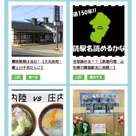
賞味期限は当日！【大石田町：
全部読める？？【鉄道月間：山
最上川千本だんご】
形県の難読駅名に挑戦！】
山形
食べる
山形
観光する