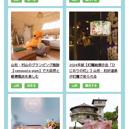
山形・村山のグランピング施設
2024年版【灯籠絵展示会「ひ
【yamagata glam】で大自然と
じおりの灯」】山形・肘折温泉
絶景風呂を楽しむ
が灯籠で彩られる
山形
泊まる
山形
観光する