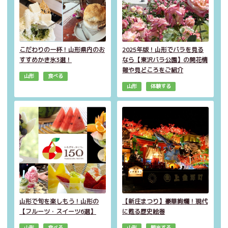
こだわりの一杯！山形県内のお
2025年版！山形でバラを見る
すすめかき氷3選！
なら【東沢バラ公園】の開花情
報や見どころをご紹介
山形
食べる
山形
体験する
山形で旬を楽しもう！山形の
【新庄まつり】豪華絢爛！現代
【フルーツ・スイーツ6選】
に甦る歴史絵巻
山形
食べる
山形
観光する