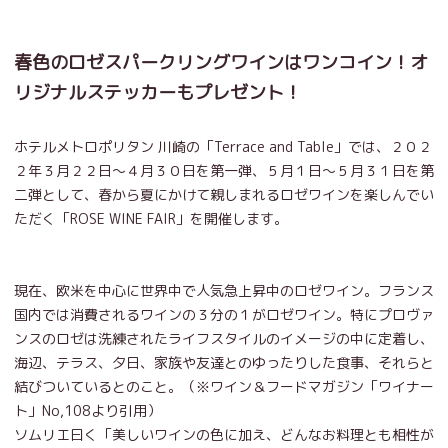
春色のロゼスパークリングワインはワンコイン！オ
リジナルステッカーもプレゼント！
ホテルメトロポリタン 川崎の「Terrace and Table」では、２０２
２年３月２２日～４月３０日を第一弾、５月１日～５月３１日を第
二弾として、春から夏にかけて親しまれるロゼワインを楽しんでい
ただく「ROSE WINE FAIR」を開催します。
現在、欧米を中心に世界中で人気急上昇中のロゼワイン。フランス
国内では消費されるワインの３分の１がロゼワイン。特にプロヴァ
ンスのロゼは洗練されたライフスタイルのイメージの中に定着し、
海辺、テラス、夕日、家族や友達とのゆったりした食事、それらと
結びついているとのこと。（※ワイン＆フードマガジン「ワイナー
ト」No,108より引用）
ソムリエ曰く「美しいワインの色に加え、どんなお料理とも相性が