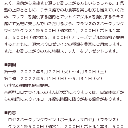
よく、食前から食後まで通しで召し上がる方もいらっしゃる。」気
温の上昇とともに、テラス席でのお食事を楽しむ方も増えていくた
め、ブッフェを提供する店内とアウトドアグルメを提供するテラス
席にて気軽に楽しんでいただけるよう、フランスのスパークリング
ワインをグラス１杯５００円（通常は１，２００円）ボトル１本
３，５００円（通常は６，８００円）とリーズナブルな価格で提供
するとともに、通常よりロゼワインの種類を豊富にご用意します。
また、お召し上がりの方に特製ステッカーをプレゼントします。
■期間
第一弾 ２０２２年３月２２日（火）～４月３０日（土）
第二弾 ２０２２年５月１日（日）～５月３１日（火）
いずれの期間も終日提供。
※新型コロナウイルスのまん延状況によりましては、自治体などか
らの指示によりアルコール提供時間に限りがある場合があります。
■内容
・ロゼスパークリングワイン「ポールメッサロゼ」（フランス）
グラス１杯５００円（通常１，２００円）ボトル１本３，５００