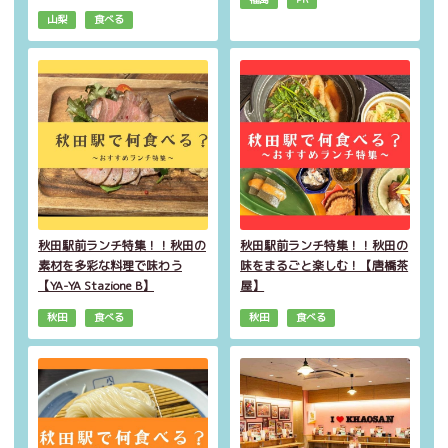
山梨
食べる
秋田駅前ランチ特集！！秋田の
秋田駅前ランチ特集！！秋田の
素材を多彩な料理で味わう
味をまるごと楽しむ！【唐橋茶
【YA-YA Stazione B】
屋】
秋田
食べる
秋田
食べる