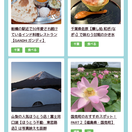
船橋の駅近で30年愛され続け
千葉県佐原【醸し処 和ぎ(な
ているインド料理レストラン
ぎ)】で味わう甘糀のかき氷
【GANDHI ガンディ】
千葉
食べる
千葉
食べる
山梨の人気ほうとう店！富士河
国見町のおすすめスポット！
口湖【ほうとう不動 東恋路
PART２【福島県・国見町】
店】は写真映えも抜群
福島
PR