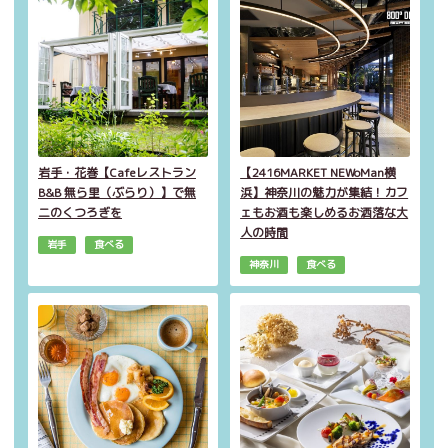
岩手・花巻【Cafeレストラン
【2416MARKET NEWoMan横
B&B 無ら里（ぶらり）】で無
浜】神奈川の魅力が集結！カフ
二のくつろぎを
ェもお酒も楽しめるお洒落な大
人の時間
岩手
食べる
神奈川
食べる