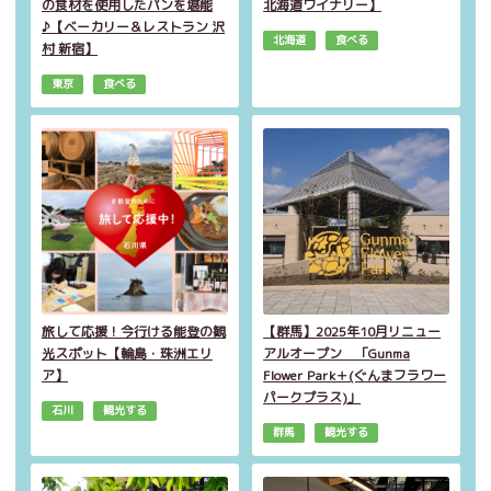
の食材を使用したパンを堪能
北海道ワイナリー】
♪【ベーカリー＆レストラン 沢
北海道
食べる
村 新宿】
東京
食べる
旅して応援！今行ける能登の観
【群馬】2025年10月リニュー
光スポット【輪島・珠洲エリ
アルオープン 「Gunma
ア】
Flower Park＋(ぐんまフラワー
パークプラス)」
石川
観光する
群馬
観光する