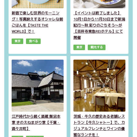
新宿で楽しむ世界のモーニン
【イベントは終了しました】
グ！写真映えするオシャレな朝
10月1日から11月30日まで新潟
ごはんを【TASTE THE
紀行～秋 彩りのごちそう～が
WORLD】で！
【吉祥寺東急REIホテル】にて
開催
東京
食べる
東京
観光する
江戸時代から続く酒蔵 飯沼本
茨城・牛久の歴史ある老舗レス
家 きのえねまがり家【千葉・
トラン【牛久シャトー】で、カ
酒々井町】
ジュアルフレンチとワインの優
雅なランチを！