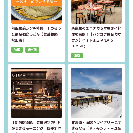
秋田駅前ランチ特集！！つるっ
新宿駅のエキナカで本場タイ料
と絶品稲庭うどん【佐藤養助
理を満喫！【バンコク屋台カオ
秋田店】
サン】イイトルミネ(EATo
LUMINE)
秋田
食べる
東京
【新宿駅直結】数量限定の行列
北海道・函館でワイナリー見学
ができるモーニング！四季折々
するなら【ド・モンティ－ユ＆