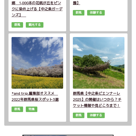
郷 1,000本の花桃が丘をピン
園】
クに染め上げる【中之条ガーデ
群馬
体験する
ンズ】
群馬
観光する
*and trip.編集部オススメ
群馬県【中之条ビエンナーレ
2022年群馬県桜スポット3選
2025】の開催はいつから？チ
ケット情報や見どころまで！
群馬
特集
群馬
体験する