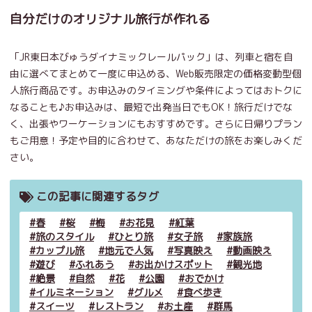
自分だけのオリジナル旅行が作れる
「JR東日本びゅうダイナミックレールパック」は、列車と宿を自
由に選べてまとめて一度に申込める、Web販売限定の価格変動型個
人旅行商品です。お申込みのタイミングや条件によってはおトクに
なることも♪お申込みは、最短で出発当日でもOK！旅行だけでな
く、出張やワーケーションにもおすすめです。さらに日帰りプラン
もご用意！予定や目的に合わせて、あなただけの旅をお楽しみくだ
さい。
この記事に関連するタグ
春
桜
梅
お花見
紅葉
旅のスタイル
ひとり旅
女子旅
家族旅
カップル旅
地元で人気
写真映え
動画映え
遊び
ふれあう
お出かけスポット
観光地
絶景
自然
花
公園
おでかけ
イルミネーション
グルメ
食べ歩き
スイーツ
レストラン
お土産
群馬