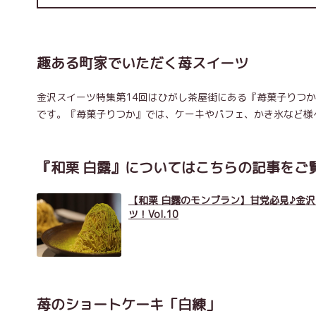
趣ある町家でいただく苺スイーツ
金沢スイーツ特集第14回はひがし茶屋街にある『苺菓子りつ
です。『苺菓子りつか』では、ケーキやパフェ、かき氷など様
『和栗 白露』についてはこちらの記事をご
【和栗 白露のモンブラン】甘党必見♪金
ツ！Vol.10
苺のショートケーキ「白練」