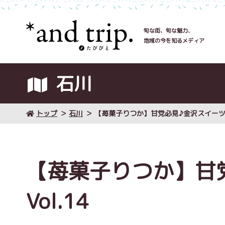
旬な街、旬な魅力、
地域の今を知るメディア
石川
トップ
石川
【苺菓子りつか】甘党必見♪金沢スイーツ！V
【苺菓子りつか】甘
Vol.14