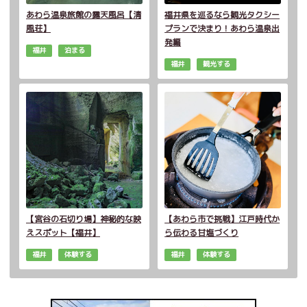
あわら温泉旅館の露天風呂【清
福井県を巡るなら観光タクシー
風荘】
プランで決まり！あわら温泉出
発編
福井
泊まる
福井
観光する
【宮谷の石切り場】神秘的な映
【あわら市で挑戦】江戸時代か
えスポット【福井】
ら伝わる甘塩づくり
福井
体験する
福井
体験する