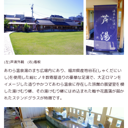
(左)芦湯外観 (右)看板
あわら温泉湯のまち広場内にあり、福井県産笏谷石(しゃくだにい
し)を使用した総ヒノキ数寄屋造りの豪華な足湯で、大正ロマンを
イメージした造りやかつてあわら温泉に存在した旅館の展望室を模
した湯けむり楼、その湯けむり楼にはめ込まれた梅や花菖蒲が描か
れたステンドグラスが特徴です。